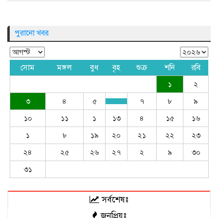
পুরানো খবর
সোম
মঙ্গল
বুধ
বৃহ
শুক্র
শনি
রবি
১
২
৩
৪
৫
৭
৮
৯
১০
১১
১
১৩
৪
১৫
১৬
১
৮
১৯
২০
২১
২২
২৩
২৪
২৫
২৬
২৭
২
৯
৩০
৩১
সর্বশেষঃ
জনপ্রিয়ঃ