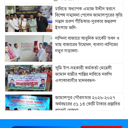
ঢাবিতে অধ্যাপক এমাজ উদ্দীন স্বরণে
বিশেষ সম্মাননা পেলেন জামালপুরের কৃতি
সন্তান তরুণ গীতিকার-সুরকার জহুরুল
ইসলাম জনি-
নান্দিনা বাজারে আধুনিক মার্কেট ভবন ও
মাছ বাজারের উদ্বোধন, ব্যবসা-বাণিজ্যে
নতুন সম্ভাবনা-
ভূমি উপ-সহকারী কর্মকর্তা মেহেদী
জামান বাপ্পীর শাস্তির দাবিতে নরুন্দি
এলাকাবাসীর মানববন্ধন-
জামালপুর পৌরসভার ২০২৬-২০২৭
অর্থবছরের ৫১.১৩ কোটি টাকার প্রস্তাবিত
বাজেট ঘোষণা-
মাদারগঞ্জে নারী ও শিশু সুরক্ষা বিষয়ে