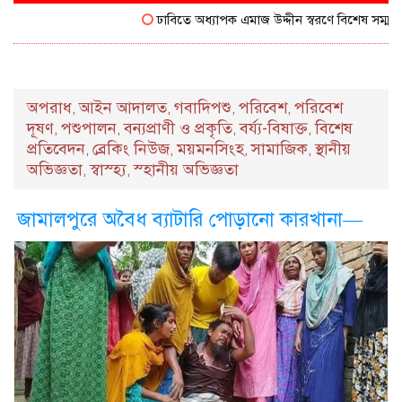
ঢাবিতে অধ্যাপক এমাজ উদ্দীন স্বরণে বিশেষ সম্মাননা পেল
অপরাধ
আইন আদালত
গবাদিপশু
পরিবেশ
পরিবেশ
,
,
,
,
দূষণ
পশুপালন
বন্যপ্রাণী ও প্রকৃতি
বর্য্য-বিষাক্ত
বিশেষ
,
,
,
,
প্রতিবেদন
ব্রেকিং নিউজ
ময়মনসিংহ
সামাজিক
স্থানীয়
,
,
,
,
অভিজ্ঞতা
স্বাস্হ্য
স্হানীয় অভিজ্ঞতা
,
,
জামালপুরে অবৈধ ব্যাটারি পোড়ানো কারখানা—