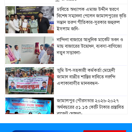
ঢাবিতে অধ্যাপক এমাজ উদ্দীন স্বরণে
বিশেষ সম্মাননা পেলেন জামালপুরের কৃতি
সন্তান তরুণ গীতিকার-সুরকার জহুরুল
ইসলাম জনি-
নান্দিনা বাজারে আধুনিক মার্কেট ভবন ও
মাছ বাজারের উদ্বোধন, ব্যবসা-বাণিজ্যে
নতুন সম্ভাবনা-
ভূমি উপ-সহকারী কর্মকর্তা মেহেদী
জামান বাপ্পীর শাস্তির দাবিতে নরুন্দি
এলাকাবাসীর মানববন্ধন-
জামালপুর পৌরসভার ২০২৬-২০২৭
অর্থবছরের ৫১.১৩ কোটি টাকার প্রস্তাবিত
বাজেট ঘোষণা-
মাদারগঞ্জে নারী ও শিশু সুরক্ষা বিষয়ে