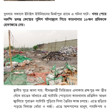
বুধবার সকালে ইটাইল ইউনিয়নের মির্জাপুর গ্রামে এ ঘটনা ঘটে।
খবর পেয়ে
নরুন্দি তদন্ত কেন্দ্রের পুলিশ ঘটনাস্থলে গিয়ে কারখানার ১৮জন শ্রমিককে
হেফাজতে নেয়।
স্থানীয় সূত্রে জানা যায়, সীমান্তবর্তী ডিগ্রিরচর এলাকায় ব্রহ্মপুত্র নদ তীর
ঘেঁষে রাতের আঁধারে এই ব্যাটারি পোড়ানো কারখানায় প্রতিদিন আগুন
জ্বালিয়ে পুরাতন ব্যাটারি পুড়িয়ে সিসা তৈরির কাজ চলছে। এতে ছড়িয়ে
পড়ছে বিষাক্ত ধোঁয়া ও বর্জ্য। এতে আশপাশের মানুষ, গবাদিপশু ও