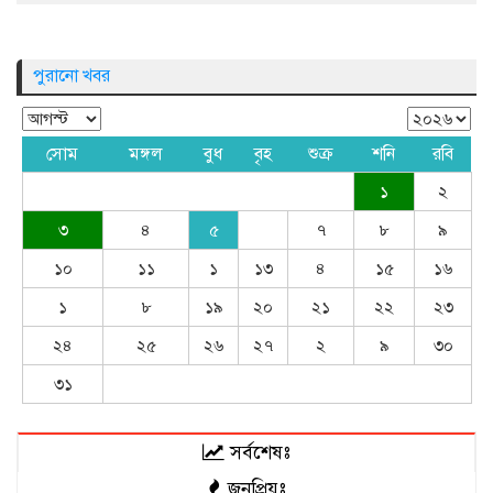
পুরানো খবর
সোম
মঙ্গল
বুধ
বৃহ
শুক্র
শনি
রবি
১
২
৩
৪
৫
৭
৮
৯
১০
১১
১
১৩
৪
১৫
১৬
১
৮
১৯
২০
২১
২২
২৩
২৪
২৫
২৬
২৭
২
৯
৩০
৩১
সর্বশেষঃ
জনপ্রিয়ঃ