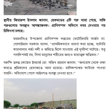
স্থানীয় জিয়ারুল ইসলাম জানান, হেকমতের ৫টি গরু মারা গেছে, বাকি
গরুগুলোর অবস্থাও আশঙ্কাজনক। প্রাণিসম্পদ অফিসে খবর দেওয়ার পর
চিকিৎসা চলছে।
ময়মনসিংহ উপজেলা প্রাণিসম্পদ দপ্তরের ভেটেরিনারি সার্জন ডা.
সোলাইমান সরকার বলেন, “প্রাথমিকভাবে ধারণা করা হচ্ছে, ব্যাটারি
কারখানার বর্জ্য নদী ও জমিতে মিশে যাওয়ায় এই দুর্ঘটনা ঘটেছে। শুধু
গবাদিপশুই নয়, সিসা মানুষের শরীরের জন্যও মারাত্মক ক্ষতিকর।”
নরুন্দি তদন্ত কেন্দ্রের ইনচার্জ মো. সজিব রহমান জানান, “জনরোষ থেকে রক্ষা
করতে শ্রমিকদের হেফাজতে আনা হয়েছে। মালিকপক্ষের কাউকে পাওয়া
যায়নি। অভিযোগ পেলে আইনগত ব্যবস্থা নেওয়া হবে।”