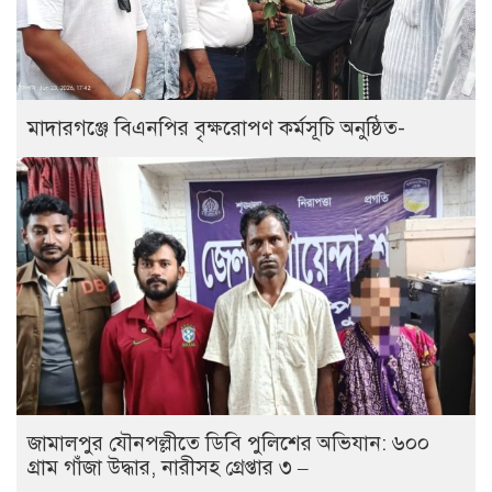
মাদারগঞ্জে বিএনপির বৃক্ষরোপণ কর্মসূচি অনুষ্ঠিত-
জামালপুর যৌনপল্লীতে ডিবি পুলিশের অভিযান: ৬০০
গ্রাম গাঁজা উদ্ধার, নারীসহ গ্রেপ্তার ৩ –