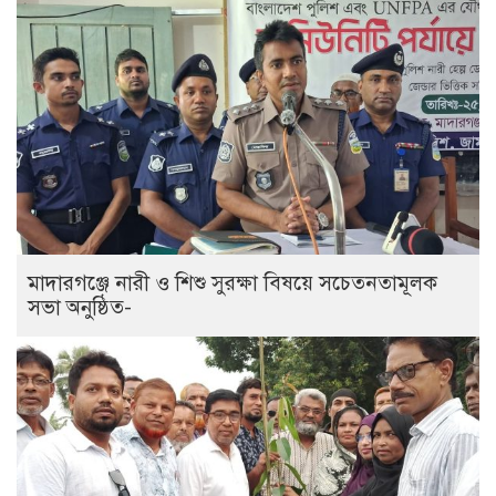
মাদারগঞ্জে নারী ও শিশু সুরক্ষা বিষয়ে সচেতনতামূলক
সভা অনুষ্ঠিত-