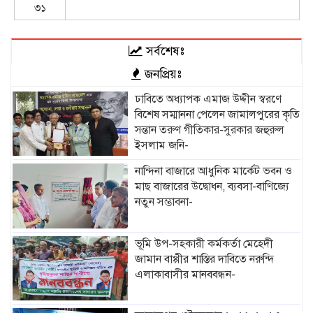
৩১
সর্বশেষঃ
জনপ্রিয়ঃ
ঢাবিতে অধ্যাপক এমাজ উদ্দীন স্বরণে
বিশেষ সম্মাননা পেলেন জামালপুরের কৃতি
সন্তান তরুণ গীতিকার-সুরকার জহুরুল
ইসলাম জনি-
নান্দিনা বাজারে আধুনিক মার্কেট ভবন ও
মাছ বাজারের উদ্বোধন, ব্যবসা-বাণিজ্যে
নতুন সম্ভাবনা-
ভূমি উপ-সহকারী কর্মকর্তা মেহেদী
জামান বাপ্পীর শাস্তির দাবিতে নরুন্দি
এলাকাবাসীর মানববন্ধন-