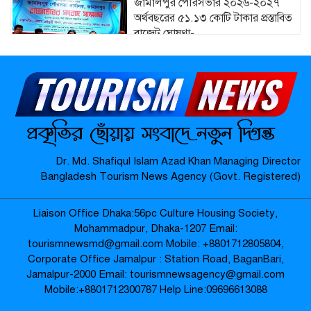
জামালপুর পৌরসভার ২০২৬-২০২৭
অর্থবছরের ৫১.১৩ কোটি টাকার প্রস্তাবিত
বাজেট ঘোষণা-
মাদারগঞ্জে নারী ও শিশু সুরক্ষা বিষয়ে
সচেতনতামূলক সভা অনুষ্ঠিত-
মাদারগঞ্জে বিএনপির বৃক্ষরোপণ কর্মসূচি
Dr. Md. Shafiqul Islam Azad Khan Managing Director
অনুষ্ঠিত-
Bangladesh Tourism News Agency (Govt. Registered)
Liaison Office Dhaka:56pc Culture Housing Society,
জামালপুর যৌনপল্লীতে ডিবি পুলিশের
Mohammadpur, Dhaka-1207 Email:
অভিযান: ৬০০ গ্রাম গাঁজা উদ্ধার, নারীসহ
tourismnewsmd@gmail.com Mobile: ‪+8801712805804‬,
গ্রেপ্তার ৩ –
Corporate Office Jamalpur : Station Road, BaganBari,
Jamalpur-2000 Email: tourismnewsagency@gmail.com
Mobile:‪+8801712300787‬ Help Line:09696613088
প্রায় ২৪ ঘণ্টা শূন্যরেখায় থাকার পর উদ্ধার
বৃদ্ধার পরিবারের কাছে হস্তান্তর-