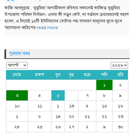
কাজি আবদুল্লাহ . ডুমুরিয়া আগামীকাল রবিবার সকালেই কাঙ্খিত ডুমুরিয়া
উপজেলা পরিষদ নির্বাচন। এবার কী নতুন কেউ, না বর্তমান চেয়ারম্যানই বহাল
হবেন, এ নিয়েই ১৪টি ইউনিয়নের ভোটার-সহ সাধারণ মানুষের মুখে-মুখে
আলোচনা-জরিপের
read more
পুরানো খবর
সোম
মঙ্গল
বুধ
বৃহ
শুক্র
শনি
রবি
১
২
৩
৪
৫
৭
৮
৯
১০
১১
১
১৩
৪
১৫
১৬
১
৮
১৯
২০
২১
২২
২৩
২৪
২৫
২৬
২৭
২
৯
৩০