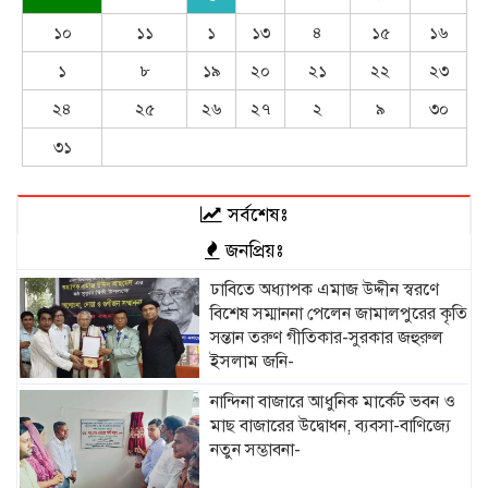
১০
১১
১
১৩
৪
১৫
১৬
১
৮
১৯
২০
২১
২২
২৩
২৪
২৫
২৬
২৭
২
৯
৩০
৩১
সর্বশেষঃ
জনপ্রিয়ঃ
ঢাবিতে অধ্যাপক এমাজ উদ্দীন স্বরণে
বিশেষ সম্মাননা পেলেন জামালপুরের কৃতি
সন্তান তরুণ গীতিকার-সুরকার জহুরুল
ইসলাম জনি-
নান্দিনা বাজারে আধুনিক মার্কেট ভবন ও
মাছ বাজারের উদ্বোধন, ব্যবসা-বাণিজ্যে
নতুন সম্ভাবনা-