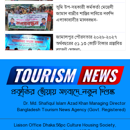
ভূমি উপ-সহকারী কর্মকর্তা মেহেদী
জামান বাপ্পীর শাস্তির দাবিতে নরুন্দি
এলাকাবাসীর মানববন্ধন-
জামালপুর পৌরসভার ২০২৬-২০২৭
অর্থবছরের ৫১.১৩ কোটি টাকার প্রস্তাবিত
বাজেট ঘোষণা-
মাদারগঞ্জে নারী ও শিশু সুরক্ষা বিষয়ে
সচেতনতামূলক সভা অনুষ্ঠিত-
মাদারগঞ্জে বিএনপির বৃক্ষরোপণ কর্মসূচি
Dr. Md. Shafiqul Islam Azad Khan Managing Director
অনুষ্ঠিত-
Bangladesh Tourism News Agency (Govt. Registered)
Liaison Office Dhaka:56pc Culture Housing Society,
জামালপুর যৌনপল্লীতে ডিবি পুলিশের