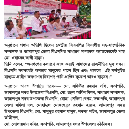
অনুষ্ঠানে প্রধান অতিথি ছিলেন কেন্দ্রীয় বিএনপির বিভাগীয় সহ-সাংগঠনিক
সম্পাদক ও জামালপুর জেলা বিএনপির সাধারণ সম্পাদক অ্যাডভোকেট শাহ
মো. ওয়ারেছ আলী মামুন।
তিনি বলেন, “জনগণের কল্যাণে কাজ করাই আমাদের রাজনীতির মূল লক্ষ্য।
বিএনপি সবসময়ই অসহায় মানুষের পাশে ছিল এবং থাকবে। এই কর্মসূচির
মাধ্যমে গ্রামীণ জনগণের নিরাপদ পানি প্রাপ্তির সুযোগ আরও বাড়বে।”
অনুষ্ঠানে আরও উপস্থিত ছিলেন— মো
. সফিউর রহমান সফি, সভাপতি,
জামালপুর সদর উপজেলা বিএনপি,
মো. রহুল আমিন মিলন, সাধারণ সম্পাদক,
জামালপুর সদর উপজেলা বিএনপি; মোছা. সেলিনা বেগম, সভাপতি, জামালপুর
জেলা মহিলা দল, মোহাম্মদ মোকছেদুর রহমান হারুন, জামালপুর সদর
উপজেলা বিএনপি, মো. মাসুদুর রহমান মাসুদ, সদস্য সচিব, জামালপুর জেলা
তাঁতীদল,
মো. সোলায়মান কবির, সভাপতি, জামালপুর সদর উপজেলা তাঁতীদল।