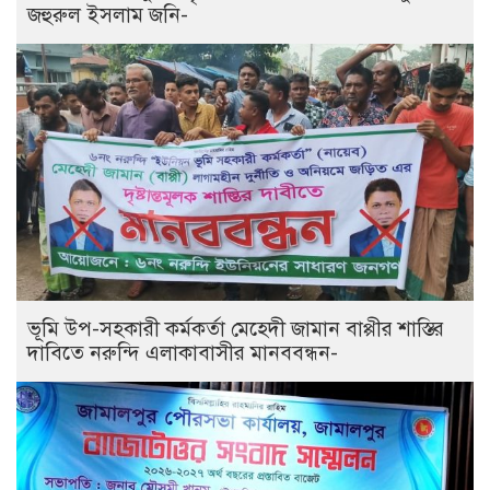
জহুরুল ইসলাম জনি-
ভূমি উপ-সহকারী কর্মকর্তা মেহেদী জামান বাপ্পীর শাস্তির
দাবিতে নরুন্দি এলাকাবাসীর মানববন্ধন-