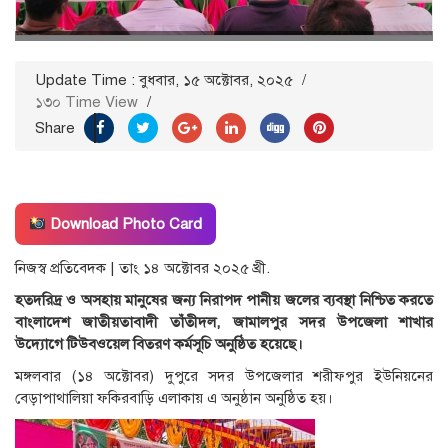
Update Time : বুধবার, ১৫ অক্টোবর, ২০২৫
/
১৩০ Time View
/
Share
Download Photo Card
নিজস্ব প্রতিবেদক | তাং ১৪ অক্টোবর ২০২৫ খ্রী.
হতদরিদ্র ও অসহায় মানুষের জন্য নিরাপদ পানীয় জলের ব্যবস্থা নিশ্চিত করতে
বাংলাদেশ জাতীয়তাবাদী তাঁতীদল, জামালপুর সদর উপজেলা শাখার
উদ্যোগে টিউবওয়েল বিতরণ কর্মসূচি অনুষ্ঠিত হয়েছে।
মঙ্গলবার (১৪ অক্টোবর) দুপুরে সদর উপজেলার শরীফপুর ইউনিয়নের
বেড়াপাথালিয়া ফকিরবাড়ি এলাকায় এ অনুষ্ঠান অনুষ্ঠিত হয়।