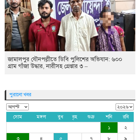
জামালপুর যৌনপল্লীতে ডিবি পুলিশের অভিযান: ৬০০
গ্রাম গাঁজা উদ্ধার, নারীসহ গ্রেপ্তার ৩ –
পুরানো খবর
সোম
মঙ্গল
বুধ
বৃহ
শুক্র
শনি
রবি
১
২
৩
৪
৫
৭
৮
৯