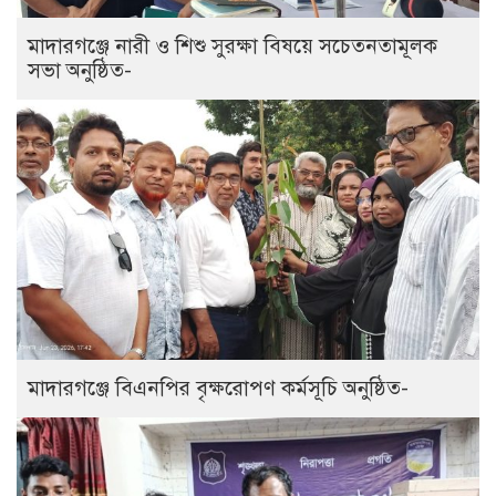
মাদারগঞ্জে নারী ও শিশু সুরক্ষা বিষয়ে সচেতনতামূলক
সভা অনুষ্ঠিত-
মাদারগঞ্জে বিএনপির বৃক্ষরোপণ কর্মসূচি অনুষ্ঠিত-