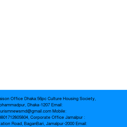
iaison Office Dhaka:56pc Culture Housing Society,
ohammadpur, Dhaka-1207 Email:
ourismnewsmd@gmail.com Mobile:
8801712805804‬, Corporate Office Jamalpur :
tation Road, BaganBari, Jamalpur-2000 Email: