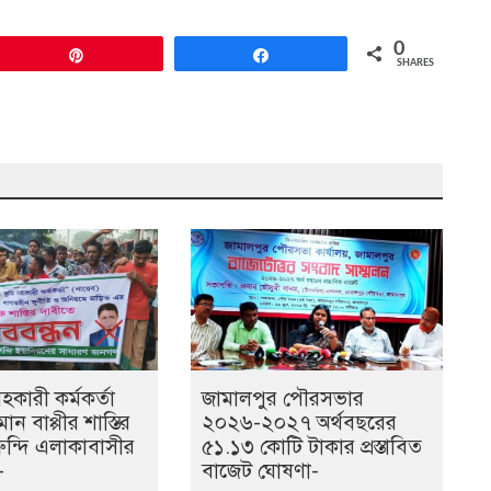
0
Pin
Share
SHARES
কারী কর্মকর্তা
জামালপুর পৌরসভার
ান বাপ্পীর শাস্তির
২০২৬-২০২৭ অর্থবছরের
ুন্দি এলাকাবাসীর
৫১.১৩ কোটি টাকার প্রস্তাবিত
-
বাজেট ঘোষণা-