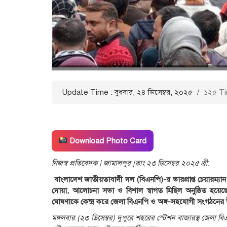
Update Time : বুধবার, ২৪ ডিসেম্বর, ২০২৫
/
১২৫ T
Download Photo Card
নিজস্ব প্রতিবেদক | জামালপুর |তাং ২৩ ডিসেম্বর ২০২৫ খ্রী.
​
বাংলাদেশ জাতীয়তাবাদী দল (বিএনপি)-র ভারপ্রাপ্ত চেয়ারম্যা
দোয়া, আলোচনা সভা ও বিশাল স্বাগত মিছিল অনুষ্ঠিত হয়েছে।
ঘোষণাকে কেন্দ্র করে জেলা বিএনপি ও অঙ্গ-সহযোগী সংগঠনের
মঙ্গলবার (২৩ ডিসেম্বর) দুপুরে শহরের স্টেশন বাজারস্থ জেল