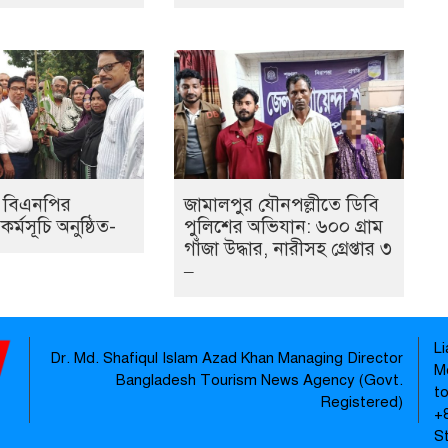
ে বিএনপির
জামালপুর যৌনপল্লীতে ডিবি
র্মসূচি অনুষ্ঠিত-
পুলিশের অভিযান: ৬০০ গ্রাম
গাঁজা উদ্ধার, নারীসহ গ্রেপ্তার ৩
–
L
Dr. Md. Shafiqul Islam Azad Khan Managing Director
M
Bangladesh Tourism News Agency (Govt.
t
Registered)
‪+
S