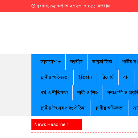
বুধবার, ০৫ অগাস্ট ২০২৬, ০৭:৫১ অপরাহ্ন
সারাদেশ
জাতীয়
আন্তর্জাতিক
পর্যটন স
স্থানীয় অভিজ্ঞতা
ইতিহাস
রিসোর্ট
বাস
ধর্ম ও নীতিকথা
নারী ও শিশু
বন্যপ্রাণী ও প্রকৃত
স্থানীয় উৎসব এবং ঐতিহ্য
স্থানীয় অভিজ্ঞতা
সা
News Headline :