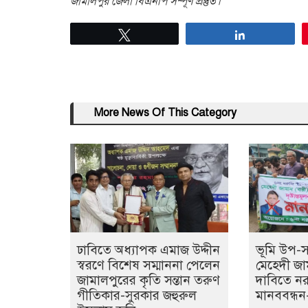
জামালপুর জেলা বিএনপি সম্পূর্ণ প্রস্তুত।
Tweet
Share
More News Of This Category
ঢাবিতে অধ্যাপক এমাজ উদ্দীন
ভূমি উপ-সহ
স্বরণে বিশেষ সম্মাননা পেলেন
মেহেদী জাম
জামালপুরের কৃতি সন্তান তরুণ
দাবিতে নর
গীতিকার-সুরকার জহুরুল
মানববন্ধন