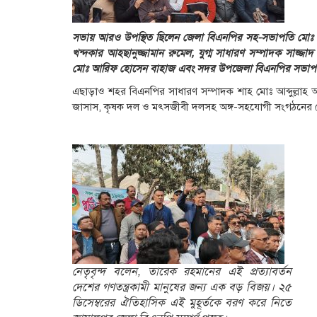
সভায় আরও উপস্থিত ছিলেন জেলা বিএনপির সহ-সভাপতি মোঃ শহ
খন্দকার আহছানুজ্জামান রুমেল, যুগ্ম সাধারণ সম্পাদক সাজ্জ
মোঃ আরিফ হোসেন বাহাজ এবং সদর উপজেলা বিএনপির সভাপতি
​এছাড়াও শহর বিএনপির সাধারণ সম্পাদক শাহ মোঃ আব্দুল্লাহ আ
জাসাস, কৃষক দল ও মৎসজীবী দলসহ অঙ্গ-সহযোগী সংগঠনের জেলা ও
নেতৃবৃন্দ বলেন, তারেক রহমানের এই প্রত্যাবর্তন
দেশের গণতন্ত্রকামী মানুষের জন্য এক বড় বিজয়। ২৫
ডিসেম্বরের ঐতিহাসিক এই মুহূর্তকে বরণ করে নিতে