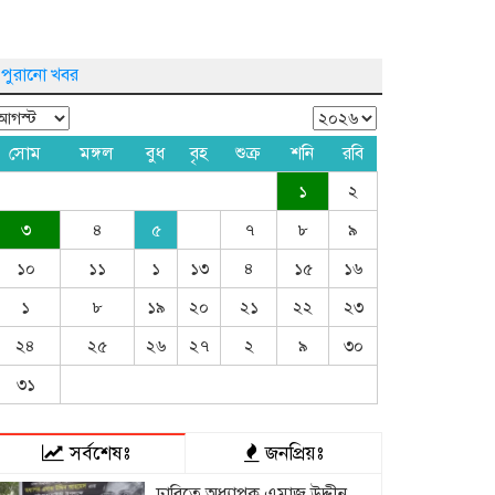
পুরানো খবর
সোম
মঙ্গল
বুধ
বৃহ
শুক্র
শনি
রবি
১
২
৩
৪
৫
৭
৮
৯
১০
১১
১
১৩
৪
১৫
১৬
১
৮
১৯
২০
২১
২২
২৩
২৪
২৫
২৬
২৭
২
৯
৩০
৩১
সর্বশেষঃ
জনপ্রিয়ঃ
ঢাবিতে অধ্যাপক এমাজ উদ্দীন