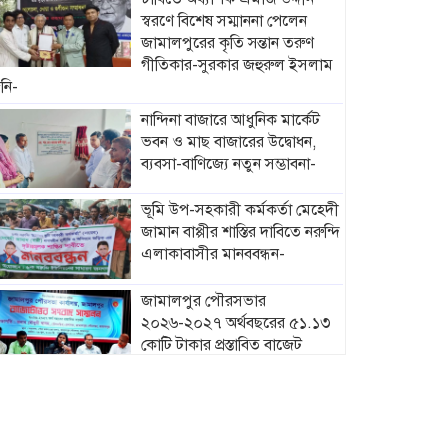
স্বরণে বিশেষ সম্মাননা পেলেন
জামালপুরের কৃতি সন্তান তরুণ
গীতিকার-সুরকার জহুরুল ইসলাম
নি-
নান্দিনা বাজারে আধুনিক মার্কেট
ভবন ও মাছ বাজারের উদ্বোধন,
ব্যবসা-বাণিজ্যে নতুন সম্ভাবনা-
ভূমি উপ-সহকারী কর্মকর্তা মেহেদী
জামান বাপ্পীর শাস্তির দাবিতে নরুন্দি
এলাকাবাসীর মানববন্ধন-
জামালপুর পৌরসভার
২০২৬-২০২৭ অর্থবছরের ৫১.১৩
কোটি টাকার প্রস্তাবিত বাজেট
ঘোষণা-
মাদারগঞ্জে নারী ও শিশু সুরক্ষা
বিষয়ে সচেতনতামূলক সভা
অনুষ্ঠিত-