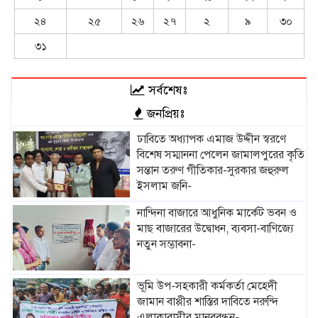
২৪
২৫
২৬
২৭
২
৯
৩০
৩১
সর্বশেষঃ
জনপ্রিয়ঃ
ঢাবিতে অধ্যাপক এমাজ উদ্দীন স্বরণে
বিশেষ সম্মাননা পেলেন জামালপুরের কৃতি
সন্তান তরুণ গীতিকার-সুরকার জহুরুল
ইসলাম জনি-
নান্দিনা বাজারে আধুনিক মার্কেট ভবন ও
মাছ বাজারের উদ্বোধন, ব্যবসা-বাণিজ্যে
নতুন সম্ভাবনা-
ভূমি উপ-সহকারী কর্মকর্তা মেহেদী
জামান বাপ্পীর শাস্তির দাবিতে নরুন্দি
এলাকাবাসীর মানববন্ধন-