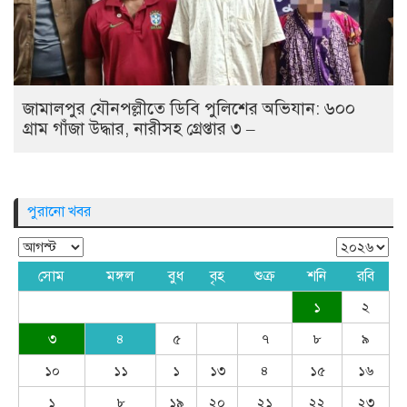
জামালপুর যৌনপল্লীতে ডিবি পুলিশের অভিযান: ৬০০
গ্রাম গাঁজা উদ্ধার, নারীসহ গ্রেপ্তার ৩ –
পুরানো খবর
সোম
মঙ্গল
বুধ
বৃহ
শুক্র
শনি
রবি
১
২
৩
৪
৫
৭
৮
৯
১০
১১
১
১৩
৪
১৫
১৬
১
৮
১৯
২০
২১
২২
২৩