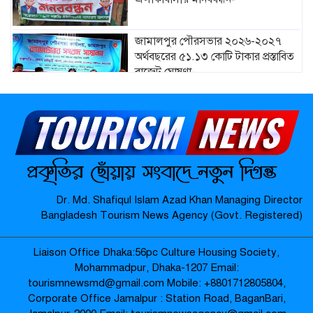
জামালপুর পৌরসভার ২০২৬-২০২৭
অর্থবছরের ৫১.১৩ কোটি টাকার প্রস্তাবিত
বাজেট ঘোষণা-
মাদারগঞ্জে নারী ও শিশু সুরক্ষা বিষয়ে
সচেতনতামূলক সভা অনুষ্ঠিত-
মাদারগঞ্জে বিএনপির বৃক্ষরোপণ কর্মসূচি
Dr. Md. Shafiqul Islam Azad Khan Managing Director
অনুষ্ঠিত-
Bangladesh Tourism News Agency (Govt. Registered)
Liaison Office Dhaka:56pc Culture Housing Society,
জামালপুর যৌনপল্লীতে ডিবি পুলিশের
Mohammadpur, Dhaka-1207 Email:
অভিযান: ৬০০ গ্রাম গাঁজা উদ্ধার, নারীসহ
tourismnewsmd@gmail.com Mobile: ‪+8801712805804‬,
গ্রেপ্তার ৩ –
Corporate Office Jamalpur : Station Road, BaganBari,