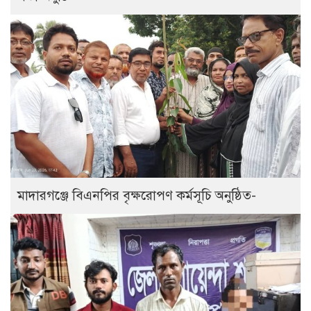
মাদারগঞ্জে বিএনপির বৃক্ষরোপণ কর্মসূচি অনুষ্ঠিত-