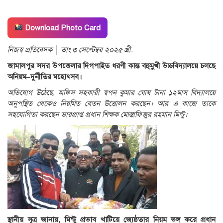
Download Photo Card
নিজস্ব প্রতিবেদক │ তাং ৩ সেপ্টেম্বর ২০২৫ খ্রী.
জামালপুর সদর উপজেলার দিগপাইত ধরণী কান্ত বহুমুখী উচ্চবিদ্যালয়ে চলছে
অনিয়ম–দুর্নীতির মহোৎসব।
অভিযোগ উঠেছে, অফিস সহকারী স্বপন কুমার ঘোষ টানা ১২মাস বিদ্যালয়ে
অনুপস্থিত থেকেও নিয়মিত বেতন উত্তোলন করছেন। আর এ কাজে তাকে
সহযোগিতা করছেন ভারপ্রাপ্ত প্রধান শিক্ষক মোস্তাফিজুর রহমান মিন্টু।
স্থানীয় সূত্র জানায়, মিন্টু প্রভাব খাটিয়ে জ্যেষ্ঠতার নিয়ম ভঙ্গ করে প্রধান