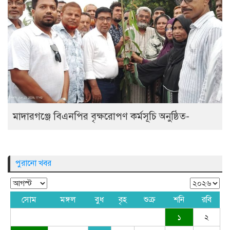
মাদারগঞ্জে বিএনপির বৃক্ষরোপণ কর্মসূচি অনুষ্ঠিত-
পুরানো খবর
সোম
মঙ্গল
বুধ
বৃহ
শুক্র
শনি
রবি
১
২