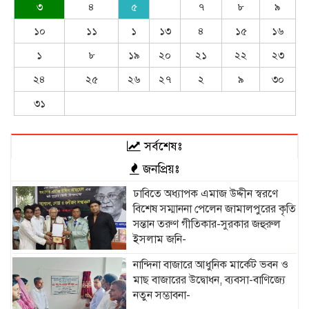
৩
৪
৫
৭
৮
৯
১০
১১
১
১৩
৪
১৫
১৬
১
৮
১৯
২০
২১
২২
২৩
২৪
২৫
২৬
২৭
২
৯
৩০
৩১
সর্বশেষঃ
জনপ্রিয়ঃ
ঢাবিতে অধ্যাপক এমাজ উদ্দীন স্বরণে
বিশেষ সম্মাননা পেলেন জামালপুরের কৃতি
সন্তান তরুণ গীতিকার-সুরকার জহুরুল
ইসলাম জনি-
নান্দিনা বাজারে আধুনিক মার্কেট ভবন ও
মাছ বাজারের উদ্বোধন, ব্যবসা-বাণিজ্যে
নতুন সম্ভাবনা-