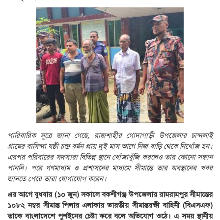
পারিবারিক সূত্রে জানা গেছে, রাজশাহীর গোদাগাড়ী উপজেলার চান্দলাই
গ্রামের বাসিন্দা ষষ্ঠী চন্দ্র বর্মন প্রায় দুই মাস আগে নিজ বাড়ি থেকে নিখোঁজ হন।
এরপর পরিবারের সদস্যরা বিভিন্ন স্থানে খোঁজাখুঁজি করলেও তার কোনো সন্ধান
পাননি। পরে গণমাধ্যম ও প্রশাসনের মাধ্যমে সীমান্তে তার অবস্থানের খবর
জানতে পেরে তারা যোগাযোগ করেন।
এর আগে বুধবার (১০ জুন) সকালে বকশীগঞ্জ উপজেলার রামরামপুর সীমান্তের
১০৮২ নম্বর সীমান্ত পিলার এলাকায় ভারতীয় সীমান্তরক্ষী বাহিনী (বিএসএফ)
তাকে বাংলাদেশে পুশইনের চেষ্টা করে বলে অভিযোগ ওঠে। এ সময় স্থানীয়