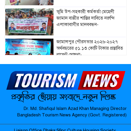
ভূমি উপ-সহকারী কর্মকর্তা মেহেদী
জামান বাপ্পীর শাস্তির দাবিতে নরুন্দি
এলাকাবাসীর মানববন্ধন-
জামালপুর পৌরসভার ২০২৬-২০২৭
অর্থবছরের ৫১.১৩ কোটি টাকার প্রস্তাবিত
বাজেট ঘোষণা-
মাদারগঞ্জে নারী ও শিশু সুরক্ষা বিষয়ে
সচেতনতামূলক সভা অনুষ্ঠিত-
মাদারগঞ্জে বিএনপির বৃক্ষরোপণ কর্মসূচি
Dr. Md. Shafiqul Islam Azad Khan Managing Director
অনুষ্ঠিত-
Bangladesh Tourism News Agency (Govt. Registered)
Liaison Office Dhaka:56pc Culture Housing Society,