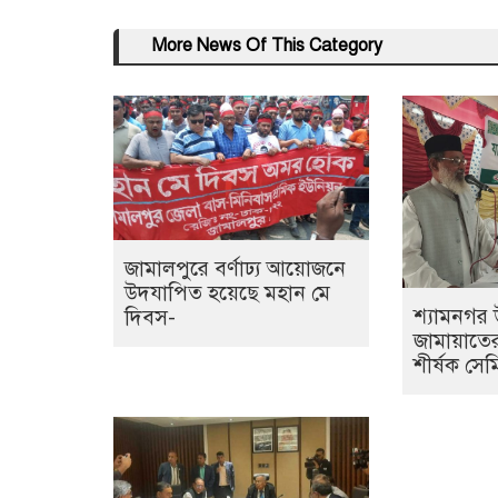
More News Of This Category
জামালপুরে বর্ণাঢ্য আয়োজনে
উদযাপিত হয়েছে মহান মে
শ্যামনগর
দিবস-
জামায়াতে
শীর্ষক সেম