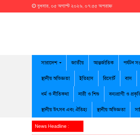
বুধবার, ০৫ অগাস্ট ২০২৬, ০৭:৫৫ অপরাহ্ন
সারাদেশ
জাতীয়
আন্তর্জাতিক
পর্যটন স
স্থানীয় অভিজ্ঞতা
ইতিহাস
রিসোর্ট
বাস
ধর্ম ও নীতিকথা
নারী ও শিশু
বন্যপ্রাণী ও প্রকৃত
স্থানীয় উৎসব এবং ঐতিহ্য
স্থানীয় অভিজ্ঞতা
সা
News Headline :