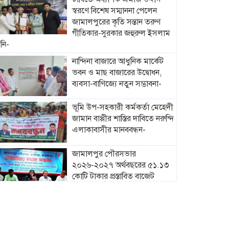
স্বরণে বিশেষ সম্মাননা পেলেন
জামালপুরের কৃতি সন্তান তরুণ
গীতিকার-সুরকার জহুরুল ইসলাম
নি-
নান্দিনা বাজারে আধুনিক মার্কেট
ভবন ও মাছ বাজারের উদ্বোধন,
ব্যবসা-বাণিজ্যে নতুন সম্ভাবনা-
ভূমি উপ-সহকারী কর্মকর্তা মেহেদী
জামান বাপ্পীর শাস্তির দাবিতে নরুন্দি
এলাকাবাসীর মানববন্ধন-
জামালপুর পৌরসভার
২০২৬-২০২৭ অর্থবছরের ৫১.১৩
কোটি টাকার প্রস্তাবিত বাজেট
ঘোষণা-
মাদারগঞ্জে নারী ও শিশু সুরক্ষা
বিষয়ে সচেতনতামূলক সভা
অনুষ্ঠিত-