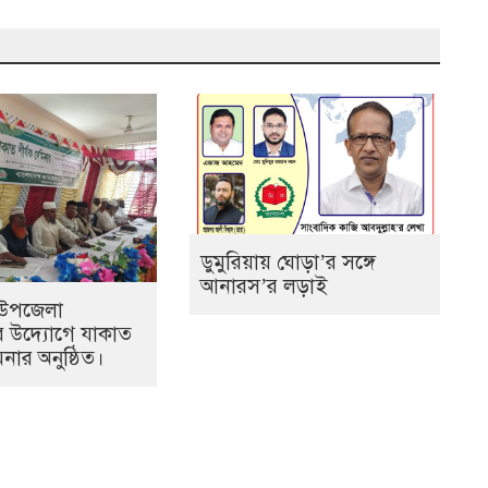
ডুমুরিয়ায় ঘোড়া’র সঙ্গে
আনারস’র লড়াই
 উপজেলা
র উদ্যোগে যাকাত
িনার অনুষ্ঠিত।