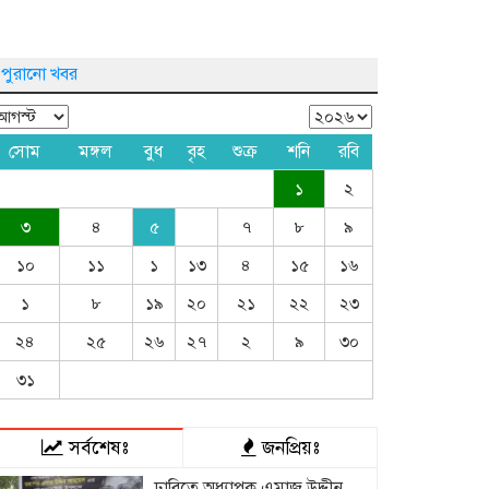
পুরানো খবর
সোম
মঙ্গল
বুধ
বৃহ
শুক্র
শনি
রবি
১
২
৩
৪
৫
৭
৮
৯
১০
১১
১
১৩
৪
১৫
১৬
১
৮
১৯
২০
২১
২২
২৩
২৪
২৫
২৬
২৭
২
৯
৩০
৩১
সর্বশেষঃ
জনপ্রিয়ঃ
ঢাবিতে অধ্যাপক এমাজ উদ্দীন