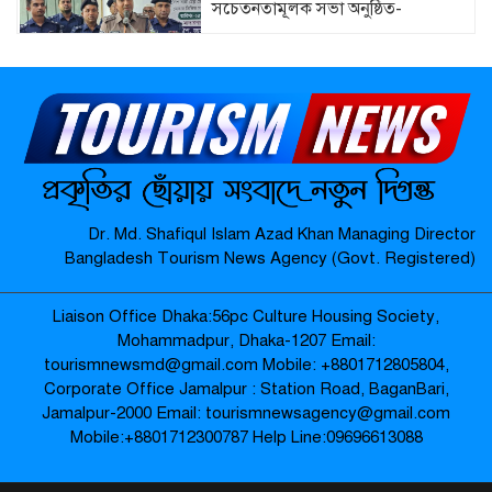
সচেতনতামূলক সভা অনুষ্ঠিত-
মাদারগঞ্জে বিএনপির বৃক্ষরোপণ কর্মসূচি
অনুষ্ঠিত-
জামালপুর যৌনপল্লীতে ডিবি পুলিশের
Dr. Md. Shafiqul Islam Azad Khan Managing Director
অভিযান: ৬০০ গ্রাম গাঁজা উদ্ধার, নারীসহ
Bangladesh Tourism News Agency (Govt. Registered)
গ্রেপ্তার ৩ –
Liaison Office Dhaka:56pc Culture Housing Society,
প্রায় ২৪ ঘণ্টা শূন্যরেখায় থাকার পর উদ্ধার
Mohammadpur, Dhaka-1207 Email:
বৃদ্ধার পরিবারের কাছে হস্তান্তর-
tourismnewsmd@gmail.com Mobile: ‪+8801712805804‬,
Corporate Office Jamalpur : Station Road, BaganBari,
Jamalpur-2000 Email: tourismnewsagency@gmail.com
Mobile:‪+8801712300787‬ Help Line:09696613088
জামালপুরে পুলিশের বিশেষ অভিযান:
১১০ বোতল ভারতীয় মদ, মোটরসাইকেল
উদ্ধার; ইয়াবাসহ আটক ২-