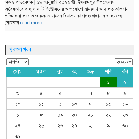
নিজস্ব প্রতিবেদক | ১৯ জানুয়ারি ২০২৬ খ্রী. ইসলামপুর উপজেলায়
অবৈধভাবে বালু ও মাটি উত্তোলনের অভিযোগে ভ্রাম্যমাণ আদালত অভিযান
পরিচালনা করে ৩ জনকে ৬ মাসের বিনাশ্রম কারাদণ্ড প্রদান করা হয়েছে।
সোমবার
read more
পুরানো খবর
সোম
মঙ্গল
বুধ
বৃহ
শুক্র
শনি
রবি
১
২
৩
৪
৫
৭
৮
৯
১০
১১
১
১৩
৪
১৫
১৬
১
৮
১৯
২০
২১
২২
২৩
২৪
২৫
২৬
২৭
২
৯
৩০
৩১