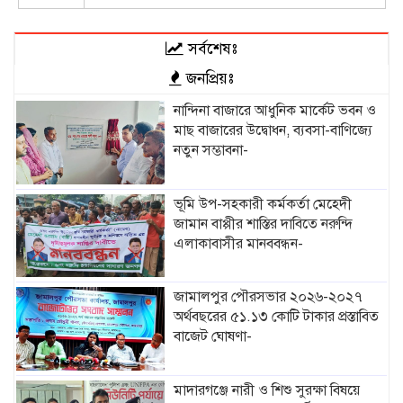
সর্বশেষঃ
জনপ্রিয়ঃ
নান্দিনা বাজারে আধুনিক মার্কেট ভবন ও
মাছ বাজারের উদ্বোধন, ব্যবসা-বাণিজ্যে
নতুন সম্ভাবনা-
ভূমি উপ-সহকারী কর্মকর্তা মেহেদী
জামান বাপ্পীর শাস্তির দাবিতে নরুন্দি
এলাকাবাসীর মানববন্ধন-
জামালপুর পৌরসভার ২০২৬-২০২৭
অর্থবছরের ৫১.১৩ কোটি টাকার প্রস্তাবিত
বাজেট ঘোষণা-
মাদারগঞ্জে নারী ও শিশু সুরক্ষা বিষয়ে