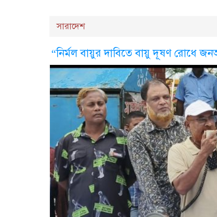
সারাদেশ
“নির্মল বায়ুর দাবিতে বায়ু দূষণ রোধে জনঅঙ্