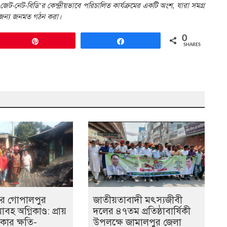
-নেট-বিডি’র কেন্দ্রীয়ভাবে পরিচালিত কার্যক্রমের একটি অংশ, যারা সমগ্র
র জন্য জনমত গঠন করা।
0
Pin
Share
SHARES
ের গোপালপুর
জাতীয়তাবাদী মৎস্যজীবী
হ অগ্নিকাণ্ড: প্রায়
দলের ৪৭তম প্রতিষ্ঠাবার্ষিকী
কার ক্ষতি-
উপলক্ষে জামালপুর জেলা