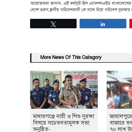
আয়োজকরা জানান, এই কর্মসূচি ছিল এ্যাকশনএইড বাংলাদেশের জেট
দেশে তরুণ,স্থানীয় পরিবেশবাদী কে সাথে নিয়ে পরিবেশ সুরক্ষা
Tweet
Share
More News Of This Category
মাদারগঞ্জে নারী ও শিশু সুরক্ষা
জামালপুর
বিষয়ে সচেতনতামূলক সভা
বাজারে ভয়াব
অনুষ্ঠিত-
৭০ লাখ টা