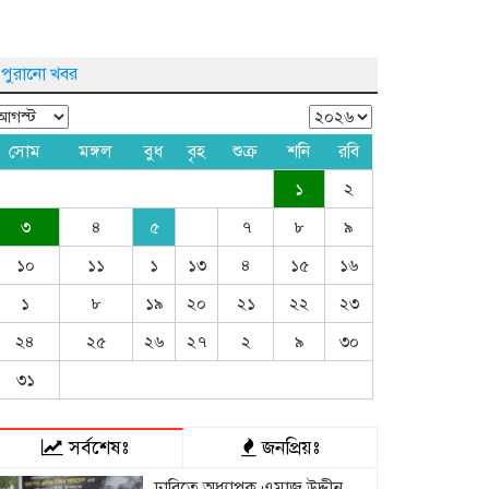
পুরানো খবর
সোম
মঙ্গল
বুধ
বৃহ
শুক্র
শনি
রবি
১
২
৩
৪
৫
৭
৮
৯
১০
১১
১
১৩
৪
১৫
১৬
১
৮
১৯
২০
২১
২২
২৩
২৪
২৫
২৬
২৭
২
৯
৩০
৩১
সর্বশেষঃ
জনপ্রিয়ঃ
ঢাবিতে অধ্যাপক এমাজ উদ্দীন