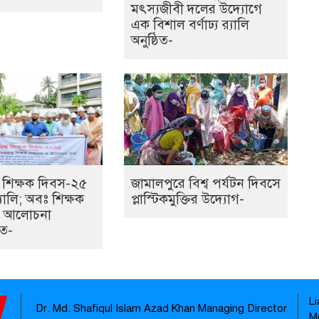
মৎস্যজীবী দলের উদ্যোগে
এক বিশাল বর্ণাঢ্য র‍্যালি
অনুষ্ঠিত-
ে শিক্ষক দিবস-২৫
জামালপুরে বিশ্ব পর্যটন দিবসে
্যালি; অবঃ শিক্ষক
প্লাস্টিকমুক্তির উদ্যোগ-
 ও আলোচনা
িত-
L
Dr. Md. Shafiqul Islam Azad Khan Managing Director
M