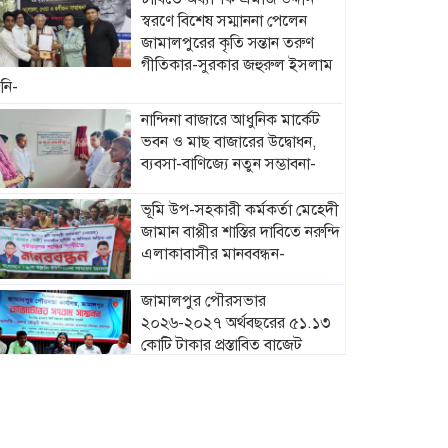
স্বরণে বিশেষ সম্মাননা পেলেন
জামালপুরের কৃতি সন্তান তরুণ
গীতিকার-সুরকার জহুরুল ইসলাম
নি-
নান্দিনা বাজারে আধুনিক মার্কেট
ভবন ও মাছ বাজারের উদ্বোধন,
ব্যবসা-বাণিজ্যে নতুন সম্ভাবনা-
ভূমি উপ-সহকারী কর্মকর্তা মেহেদী
জামান বাপ্পীর শাস্তির দাবিতে নরুন্দি
এলাকাবাসীর মানববন্ধন-
জামালপুর পৌরসভার
২০২৬-২০২৭ অর্থবছরের ৫১.১৩
কোটি টাকার প্রস্তাবিত বাজেট
ঘোষণা-
মাদারগঞ্জে নারী ও শিশু সুরক্ষা
বিষয়ে সচেতনতামূলক সভা
অনুষ্ঠিত-