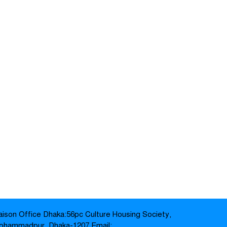
iaison Office Dhaka:56pc Culture Housing Society,
ohammadpur, Dhaka-1207 Email: