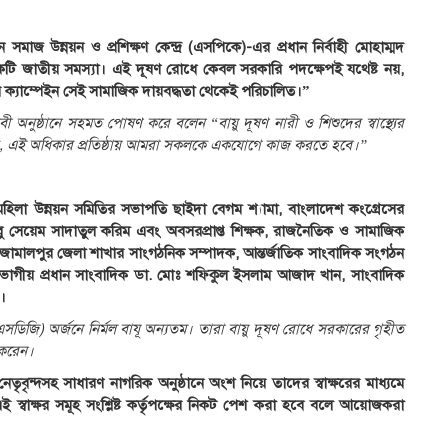
সমাজ উন্নয়ন ও প্রশিক্ষণ কেন্দ্র (এসপিকে)-এর প্রধান নির্বাহী মোহাম্মদ
 একটি জাতীয় সমস্যা। এই দূষণ রোধে কেবল সরকারি পদক্ষেপই যথেষ্ট নয়,
ক্যাম্পেইন সেই সামাজিক দায়বদ্ধতা থেকেই পরিচালিত।”
রুবী অনুষ্ঠানে সহমত পোষণ করে বলেন “বায়ু দূষণ নারী ও শিশুদের স্বাস্থ্যের
ার, এই অধিকার প্রতিষ্ঠায় আমরা সকলকে একযোগে কাজ করতে হবে।”
া মহিলা উন্নয়ন সমিতির সভাপতি ছাইদা বেগম শ্যামা, বাংলাদেশ কংগ্রেসের
ু সেয়েম সাদাতুল করিম এবং অবসরপ্রাপ্ত শিক্ষক, রাজনৈতিক ও সামাজিক
জামালপুর জেলা শাখার সাংগঠনিক সম্পাদক, আন্তর্জাতিক সাংবাদিক সংগঠন
িংহ বিভাগীয় প্রধান সাংবাদিক ডা. মোঃ শফিকুল ইসলাম আজাদ খান, সাংবাদিক
।
(এসডিজি) অর্জনে নির্মল বাযূ অন্যতম। তারা বায়ু দূষণ রোধে সরকারের গৃহীত
 করেন।
তৃবৃন্দসহ সাধারণ নাগরিক অনুষ্ঠানে অংশ নিয়ে তাদের স্বাক্ষরের মাধ্যমে
ই স্বাক্ষর সমূহ সংশ্লিষ্ট কর্তৃপক্ষের নিকট পেশ করা হবে বলে আয়োজকরা