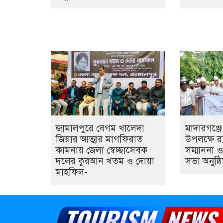
জামালপুরে বেগম খালেদা
মাদারগঞ্জ
জিয়ার আত্মার মাগফিরাত
উপলক্ষে র‍
কামনায় জেলা স্বেচ্ছাসেবক
সম্মাননা
দলের কুরআন খতম ও দোয়া
সভা অনুষ্ঠ
মাহফিল-