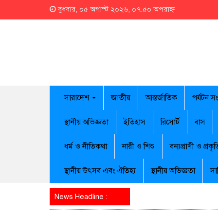
বুধবার, ০৫ অগাস্ট ২০২৬, ০৭:৫০ অপরাহ্ন
সারাদেশ
জাতীয়
আন্তর্জাতিক
পর্যটন স
স্থানীয় অভিজ্ঞতা
ইতিহাস
রিসোর্ট
বাস
ধর্ম ও নীতিকথা
নারী ও শিশু
বন্যপ্রাণী ও প্রকৃত
স্থানীয় উৎসব এবং ঐতিহ্য
স্থানীয় অভিজ্ঞতা
সা
News Headline :