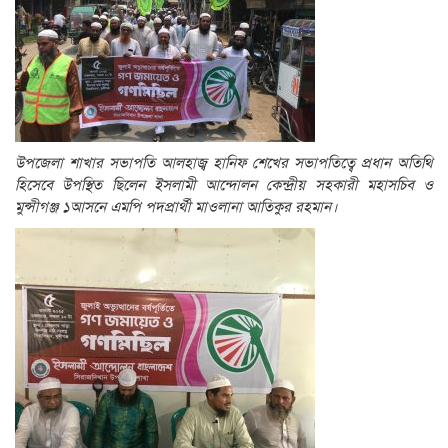
উপজেলা শাখার সভাপতি আলহাজ্ব হানিফ শেখের সভাপতিত্বে প্রধান অতিথি
হিসেবে উপস্থিত ছিলেন ইসলামী আন্দোলন কেন্দ্রীয় সহকারী মহাসচিব ও
মুন্সীগঞ্জ ১আসনে এমপি পদপ্রার্থী মাওলানা আতিকুর রহমান।