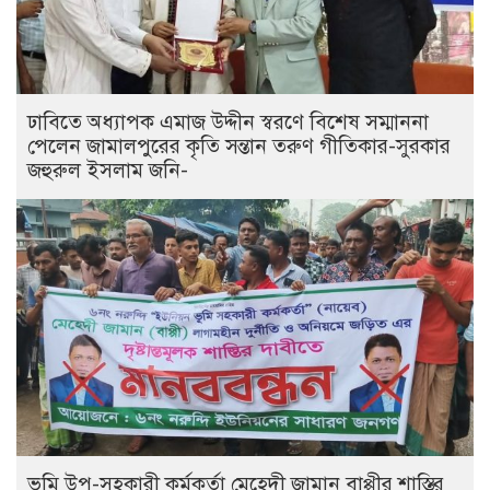
ঢাবিতে অধ্যাপক এমাজ উদ্দীন স্বরণে বিশেষ সম্মাননা
পেলেন জামালপুরের কৃতি সন্তান তরুণ গীতিকার-সুরকার
জহুরুল ইসলাম জনি-
ভূমি উপ-সহকারী কর্মকর্তা মেহেদী জামান বাপ্পীর শাস্তির