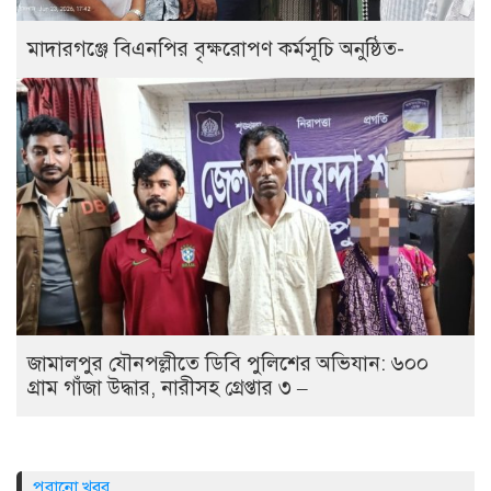
মাদারগঞ্জে বিএনপির বৃক্ষরোপণ কর্মসূচি অনুষ্ঠিত-
জামালপুর যৌনপল্লীতে ডিবি পুলিশের অভিযান: ৬০০
গ্রাম গাঁজা উদ্ধার, নারীসহ গ্রেপ্তার ৩ –
পুরানো খবর