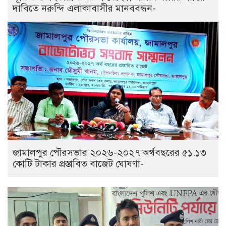
দাবিতে নরুন্দি এলাকাবাসীর মানববন্ধন-
জামালপুর পৌরসভার ২০২৬-২০২৭ অর্থবছরের ৫১.১৩
কোটি টাকার প্রস্তাবিত বাজেট ঘোষণা-