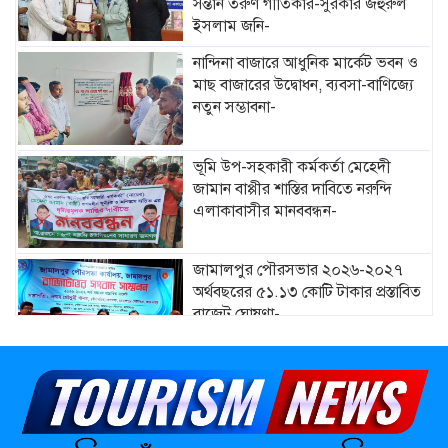
সন্তান তরুণ গীতিকার-সুরকার জহুরুল
ইসলাম জনি-
নান্দিনা বাজারে আধুনিক মার্কেট ভবন ও
মাছ বাজারের উদ্বোধন, ব্যবসা-বাণিজ্যে
নতুন সম্ভাবনা-
ভূমি উপ-সহকারী কর্মকর্তা মেহেদী
জামান বাপ্পীর শাস্তির দাবিতে নরুন্দি
এলাকাবাসীর মানববন্ধন-
জামালপুর পৌরসভার ২০২৬-২০২৭
অর্থবছরের ৫১.১৩ কোটি টাকার প্রস্তাবিত
বাজেট ঘোষণা-
মাদারগঞ্জে নারী ও শিশু সুরক্ষা বিষয়ে
সচেতনতামূলক সভা অনুষ্ঠিত-