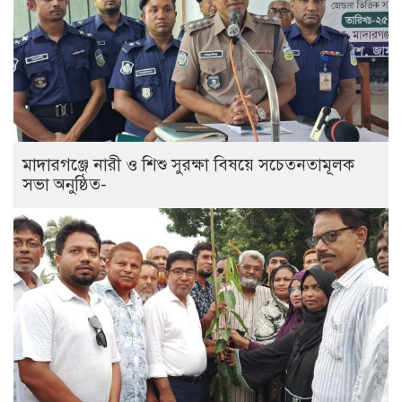
মাদারগঞ্জে নারী ও শিশু সুরক্ষা বিষয়ে সচেতনতামূলক
সভা অনুষ্ঠিত-