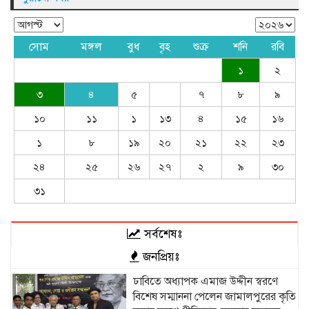
সোম
মঙ্গল
বুধ
বৃহ
শুক্র
শনি
রবি
১
২
৩
৪
৫
৭
৮
৯
১০
১১
১
১৩
৪
১৫
১৬
১
৮
১৯
২০
২১
২২
২৩
২৪
২৫
২৬
২৭
২
৯
৩০
৩১
সর্বশেষঃ
জনপ্রিয়ঃ
ঢাবিতে অধ্যাপক এমাজ উদ্দীন স্বরণে
বিশেষ সম্মাননা পেলেন জামালপুরের কৃতি