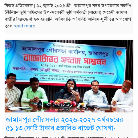
নিজস্ব প্রতিবেদক | ১২ জুলাই ২০২৬ খ্রী. জামালপুর সদর উপজেলার নরুন্দি
ইউনিয়ন ভূমি অফিসের উপ-সহকারী ভূমি কর্মকর্তা (নায়েব) মেহেদী জামান
বাপ্পীর বিরুদ্ধে গ্রাহক হয়রানি, জালিয়াতি ও বিভিন্ন অনিয়ম-দুর্নীতির অভিযোগ
তুলে
read more
জামালপুর পৌরসভার ২০২৬-২০২৭ অর্থবছরের
৫১.১৩ কোটি টাকার প্রস্তাবিত বাজেট ঘোষণা-