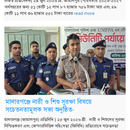
নিজস্ব প্রতিবেদক| ২৯ জুন ২০২৬ খ্রি. জামালপুর পৌরসভার ২০২৬-২০২৭
অর্থবছরের জন্য ৫১ কোটি ১২ লাখ ৮৭ হাজার ৭৫৬ টাকা আয় এবং ৪৯
কোটি ১১ লাখ ৩৬ হাজার ৫৫২ টাকা ব্যয়ের
read more
মাদারগঞ্জে নারী ও শিশু সুরক্ষা বিষয়ে
সচেতনতামূলক সভা অনুষ্ঠিত-
মাদারগঞ্জ (জামালপুর) প্রতিনিধি | ২৫ জুন ২০২৬ খ্রী. নারী ও শিশুদের সুরক্ষা
নিশ্চিতকরণ এবং জেন্ডারভিত্তিক সহিংসতা (জিবিভি) প্রতিরোধে সচেতনতা