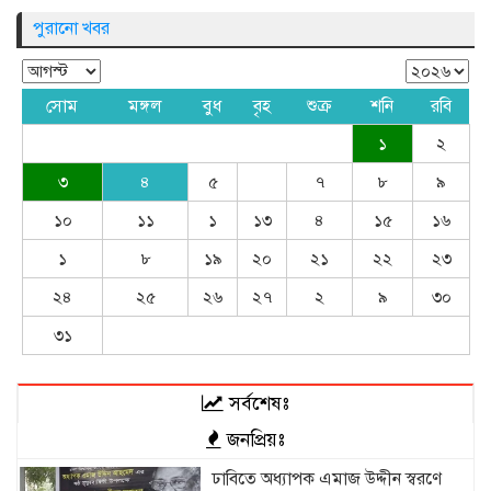
পুরানো খবর
সোম
মঙ্গল
বুধ
বৃহ
শুক্র
শনি
রবি
১
২
৩
৪
৫
৭
৮
৯
১০
১১
১
১৩
৪
১৫
১৬
১
৮
১৯
২০
২১
২২
২৩
২৪
২৫
২৬
২৭
২
৯
৩০
৩১
সর্বশেষঃ
জনপ্রিয়ঃ
ঢাবিতে অধ্যাপক এমাজ উদ্দীন স্বরণে