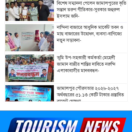
বিশেষ সম্মাননা পেলেন জামালপুরের কৃতি
সন্তান তরুণ গীতিকার-সুরকার জহুরুল
ইসলাম জনি-
নান্দিনা বাজারে আধুনিক মার্কেট ভবন ও
মাছ বাজারের উদ্বোধন, ব্যবসা-বাণিজ্যে
নতুন সম্ভাবনা-
ভূমি উপ-সহকারী কর্মকর্তা মেহেদী
জামান বাপ্পীর শাস্তির দাবিতে নরুন্দি
এলাকাবাসীর মানববন্ধন-
জামালপুর পৌরসভার ২০২৬-২০২৭
অর্থবছরের ৫১.১৩ কোটি টাকার প্রস্তাবিত
বাজেট ঘোষণা-
মাদারগঞ্জে নারী ও শিশু সুরক্ষা বিষয়ে
সচেতনতামূলক সভা অনুষ্ঠিত-