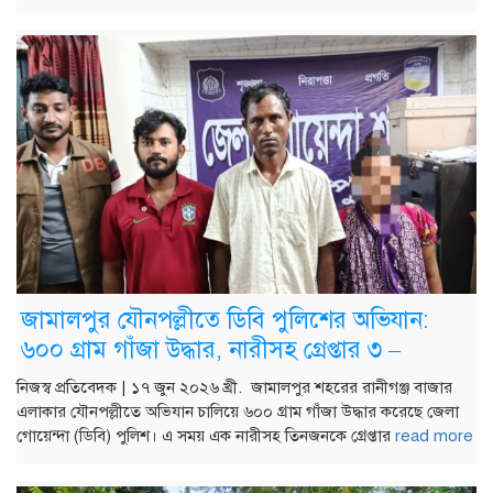
জামালপুর যৌনপল্লীতে ডিবি পুলিশের অভিযান:
৬০০ গ্রাম গাঁজা উদ্ধার, নারীসহ গ্রেপ্তার ৩ –
নিজস্ব প্রতিবেদক | ১৭ জুন ২০২৬ খ্রী. জামালপুর শহরের রানীগঞ্জ বাজার
এলাকার যৌনপল্লীতে অভিযান চালিয়ে ৬০০ গ্রাম গাঁজা উদ্ধার করেছে জেলা
গোয়েন্দা (ডিবি) পুলিশ। এ সময় এক নারীসহ তিনজনকে গ্রেপ্তার
read more