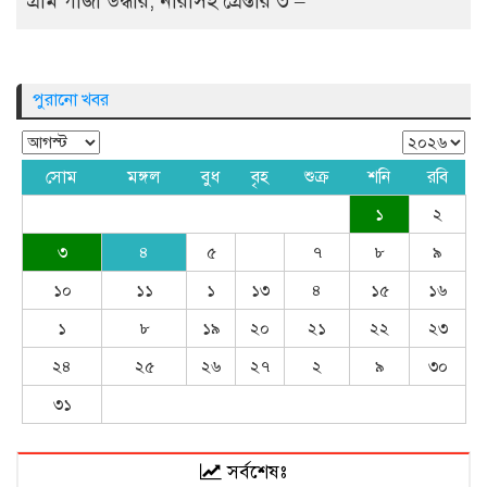
গ্রাম গাঁজা উদ্ধার, নারীসহ গ্রেপ্তার ৩ –
পুরানো খবর
সোম
মঙ্গল
বুধ
বৃহ
শুক্র
শনি
রবি
১
২
৩
৪
৫
৭
৮
৯
১০
১১
১
১৩
৪
১৫
১৬
১
৮
১৯
২০
২১
২২
২৩
২৪
২৫
২৬
২৭
২
৯
৩০
৩১
সর্বশেষঃ