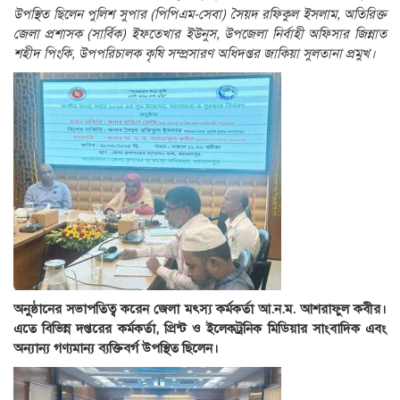
উপস্থিত ছিলেন পুলিশ সুপার (পিপিএম-সেবা) সৈয়দ রফিকুল ইসলাম, অতিরিক্ত
জেলা প্রশাসক (সার্বিক) ইফতেখার ইউনুস, উপজেলা নির্বাহী অফিসার জিন্নাত
শহীদ পিংকি, উপপরিচালক কৃষি সম্প্রসারণ অধিদপ্তর জাকিয়া সুলতানা প্রমুখ।
অনুষ্ঠানের সভাপতিত্ব করেন জেলা মৎস্য কর্মকর্তা আ.ন.ম. আশরাফুল কবীর।
এতে বিভিন্ন দপ্তরের কর্মকর্তা, প্রিন্ট ও ইলেকট্রনিক মিডিয়ার সাংবাদিক এবং
অন্যান্য গণ্যমান্য ব্যক্তিবর্গ উপস্থিত ছিলেন।