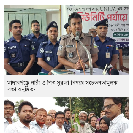
মাদারগঞ্জে নারী ও শিশু সুরক্ষা বিষয়ে সচেতনতামূলক
সভা অনুষ্ঠিত-