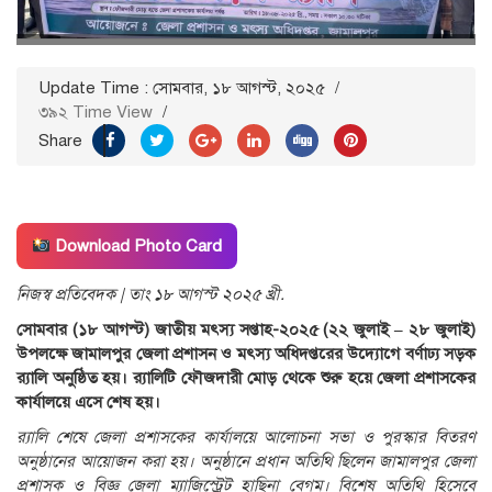
Update Time : সোমবার, ১৮ আগস্ট, ২০২৫
/
৩৯২ Time View
/
Share
Download Photo Card
নিজস্ব প্রতিবেদক | তাং ১৮ আগস্ট ২০২৫ খ্রী.
সোমবার (১৮ আগস্ট) জাতীয় মৎস্য সপ্তাহ-২০২৫ (২২ জুলাই – ২৮ জুলাই)
উপলক্ষে জামালপুর জেলা প্রশাসন ও মৎস্য অধিদপ্তরের উদ্যোগে বর্ণাঢ্য সড়ক
র‍্যালি অনুষ্ঠিত হয়। র‍্যালিটি ফৌজদারী মোড় থেকে শুরু হয়ে জেলা প্রশাসকের
কার্যালয়ে এসে শেষ হয়।
র‍্যালি শেষে জেলা প্রশাসকের কার্যালয়ে আলোচনা সভা ও পুরস্কার বিতরণ
অনুষ্ঠানের আয়োজন করা হয়। অনুষ্ঠানে প্রধান অতিথি ছিলেন জামালপুর জেলা
প্রশাসক ও বিজ্ঞ জেলা ম্যাজিস্ট্রেট হাছিনা বেগম। বিশেষ অতিথি হিসেবে