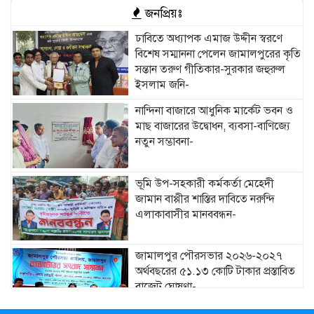
জনপ্রিয়ঃ
ঢাবিতে অধ্যাপক এমাজ উদ্দীন স্বরণে
বিশেষ সম্মাননা পেলেন জামালপুরের কৃতি
সন্তান তরুণ গীতিকার-সুরকার জহুরুল
ইসলাম জনি-
নান্দিনা বাজারে আধুনিক মার্কেট ভবন ও
মাছ বাজারের উদ্বোধন, ব্যবসা-বাণিজ্যে
নতুন সম্ভাবনা-
ভূমি উপ-সহকারী কর্মকর্তা মেহেদী
জামান বাপ্পীর শাস্তির দাবিতে নরুন্দি
এলাকাবাসীর মানববন্ধন-
জামালপুর পৌরসভার ২০২৬-২০২৭
অর্থবছরের ৫১.১৩ কোটি টাকার প্রস্তাবিত
বাজেট ঘোষণা-