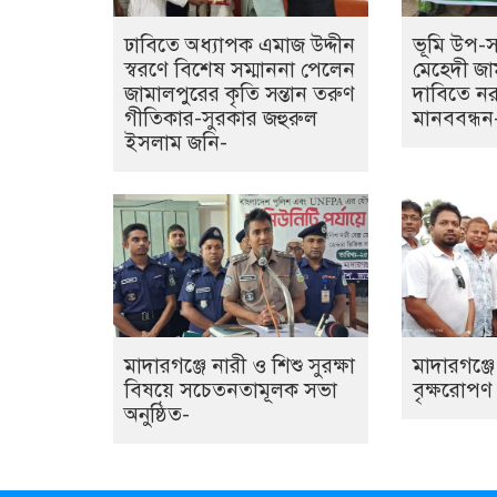
ঢাবিতে অধ্যাপক এমাজ উদ্দীন
ভূমি উপ-সহ
স্বরণে বিশেষ সম্মাননা পেলেন
মেহেদী জাম
জামালপুরের কৃতি সন্তান তরুণ
দাবিতে নর
গীতিকার-সুরকার জহুরুল
মানববন্ধন
ইসলাম জনি-
মাদারগঞ্জে নারী ও শিশু সুরক্ষা
মাদারগঞ্জ
বিষয়ে সচেতনতামূলক সভা
বৃক্ষরোপণ ক
অনুষ্ঠিত-