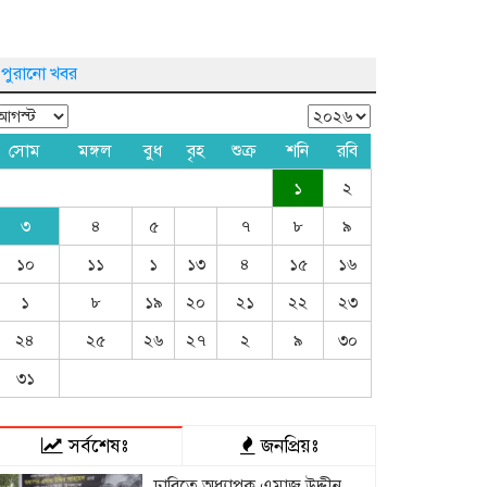
পুরানো খবর
সোম
মঙ্গল
বুধ
বৃহ
শুক্র
শনি
রবি
১
২
৩
৪
৫
৭
৮
৯
১০
১১
১
১৩
৪
১৫
১৬
১
৮
১৯
২০
২১
২২
২৩
২৪
২৫
২৬
২৭
২
৯
৩০
৩১
সর্বশেষঃ
জনপ্রিয়ঃ
ঢাবিতে অধ্যাপক এমাজ উদ্দীন