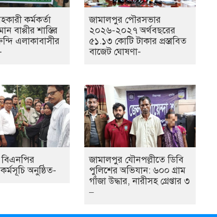
কারী কর্মকর্তা
জামালপুর পৌরসভার
ান বাপ্পীর শাস্তির
২০২৬-২০২৭ অর্থবছরের
ুন্দি এলাকাবাসীর
৫১.১৩ কোটি টাকার প্রস্তাবিত
-
বাজেট ঘোষণা-
ে বিএনপির
জামালপুর যৌনপল্লীতে ডিবি
র্মসূচি অনুষ্ঠিত-
পুলিশের অভিযান: ৬০০ গ্রাম
গাঁজা উদ্ধার, নারীসহ গ্রেপ্তার ৩
–