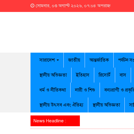
সোমবার, ০৩ অগাস্ট ২০২৬, ০৭:০৪ অপরাহ্ন
সারাদেশ
জাতীয়
আন্তর্জাতিক
পর্যটন স
স্থানীয় অভিজ্ঞতা
ইতিহাস
রিসোর্ট
বাস
ধর্ম ও নীতিকথা
নারী ও শিশু
বন্যপ্রাণী ও প্রকৃত
স্থানীয় উৎসব এবং ঐতিহ্য
স্থানীয় অভিজ্ঞতা
সা
News Headline :