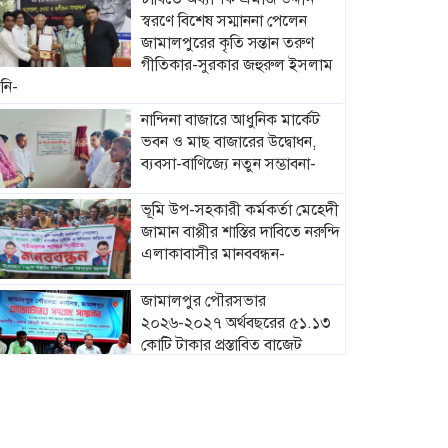
স্বরণে বিশেষ সম্মাননা পেলেন
জামালপুরের কৃতি সন্তান তরুণ
গীতিকার-সুরকার জহুরুল ইসলাম
নি-
নান্দিনা বাজারে আধুনিক মার্কেট
ভবন ও মাছ বাজারের উদ্বোধন,
ব্যবসা-বাণিজ্যে নতুন সম্ভাবনা-
ভূমি উপ-সহকারী কর্মকর্তা মেহেদী
জামান বাপ্পীর শাস্তির দাবিতে নরুন্দি
এলাকাবাসীর মানববন্ধন-
জামালপুর পৌরসভার
২০২৬-২০২৭ অর্থবছরের ৫১.১৩
কোটি টাকার প্রস্তাবিত বাজেট
ঘোষণা-
মাদারগঞ্জে নারী ও শিশু সুরক্ষা
বিষয়ে সচেতনতামূলক সভা
অনুষ্ঠিত-