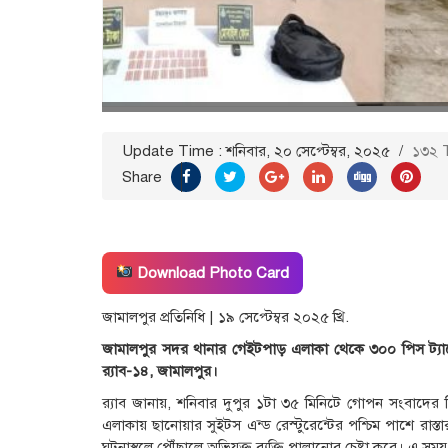
Update Time : শনিবার, ২০ সেপ্টেম্বর, ২০২৫
/
১৩২ 
Share
Download Photo Card
জামালপুর প্রতিনিধি | ১৯ সেপ্টেম্বর ২০২৫ খ্রি.
জামালপুর সদর থানার গেইটপাড় এলাকা থেকে ৩০০ পিস ট্যাপ
র‍্যাব-১৪, জামালপুর।
র‍্যাব জানায়, শনিবার দুপুর ১টা ৩৫ মিনিটে গোপন সংবাদে
এলাকায় ছানোয়ার সুইটস এন্ড রেস্টুরেন্টের পশ্চিম পাশে রাস্তা
ঘটনাস্থলে পৌঁছালে অভিযুক্ত ব্যক্তি পালানোর চেষ্টা করে। এ স