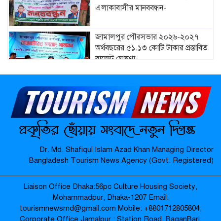
এলাকাবাসীর মানববন্ধন-
জামালপুর পৌরসভার ২০২৬-২০২৭
অর্থবছরের ৫১.১৩ কোটি টাকার প্রস্তাবিত
বাজেট ঘোষণা-
মাদারগঞ্জে নারী ও শিশু সুরক্ষা বিষয়ে
সচেতনতামূলক সভা অনুষ্ঠিত-
মাদারগঞ্জে বিএনপির বৃক্ষরোপণ কর্মসূচি
Dr. Md. Shafiqul Islam Azad Khan Managing Director
অনুষ্ঠিত-
Bangladesh Tourism News Agency (Govt. Registered)
Liaison Office Dhaka:56pc Culture Housing Society,
জামালপুর যৌনপল্লীতে ডিবি পুলিশের
Mohammadpur, Dhaka-1207 Email:
অভিযান: ৬০০ গ্রাম গাঁজা উদ্ধার, নারীসহ
tourismnewsmd@gmail.com Mobile: ‪+8801712805804‬,
গ্রেপ্তার ৩ –
Corporate Office Jamalpur : Station Road, BaganBari,