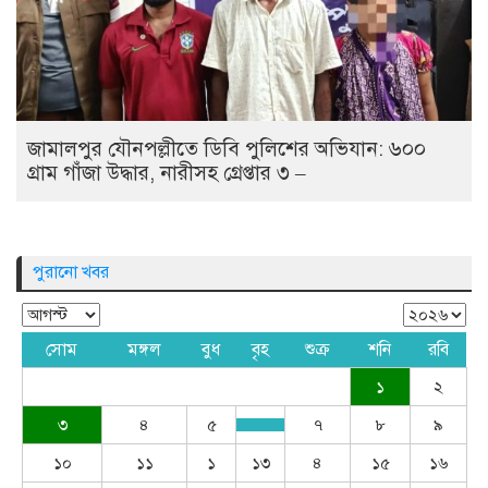
জামালপুর যৌনপল্লীতে ডিবি পুলিশের অভিযান: ৬০০
গ্রাম গাঁজা উদ্ধার, নারীসহ গ্রেপ্তার ৩ –
পুরানো খবর
সোম
মঙ্গল
বুধ
বৃহ
শুক্র
শনি
রবি
১
২
৩
৪
৫
৭
৮
৯
১০
১১
১
১৩
৪
১৫
১৬