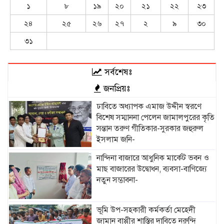
১
৮
১৯
২০
২১
২২
২৩
২৪
২৫
২৬
২৭
২
৯
৩০
৩১
সর্বশেষঃ
জনপ্রিয়ঃ
ঢাবিতে অধ্যাপক এমাজ উদ্দীন স্বরণে
বিশেষ সম্মাননা পেলেন জামালপুরের কৃতি
সন্তান তরুণ গীতিকার-সুরকার জহুরুল
ইসলাম জনি-
নান্দিনা বাজারে আধুনিক মার্কেট ভবন ও
মাছ বাজারের উদ্বোধন, ব্যবসা-বাণিজ্যে
নতুন সম্ভাবনা-
ভূমি উপ-সহকারী কর্মকর্তা মেহেদী
জামান বাপ্পীর শাস্তির দাবিতে নরুন্দি