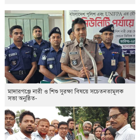
মাদারগঞ্জে নারী ও শিশু সুরক্ষা বিষয়ে সচেতনতামূলক
সভা অনুষ্ঠিত-