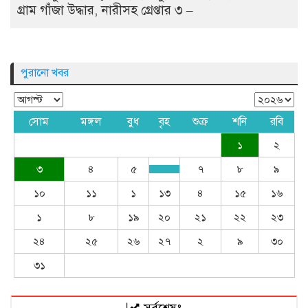
গ্রাম গাঁজা উদ্ধার, নারীসহ গ্রেপ্তার ৩ –
পুরানো খবর
সোম
মঙ্গল
বুধ
বৃহ
শুক্র
শনি
রবি
১
২
৩
৪
৫
৭
৮
৯
১০
১১
১
১৩
৪
১৫
১৬
১
৮
১৯
২০
২১
২২
২৩
২৪
২৫
২৬
২৭
২
৯
৩০
৩১