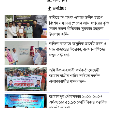
সর্বশেষঃ
জনপ্রিয়ঃ
ঢাবিতে অধ্যাপক এমাজ উদ্দীন স্বরণে
বিশেষ সম্মাননা পেলেন জামালপুরের কৃতি
সন্তান তরুণ গীতিকার-সুরকার জহুরুল
ইসলাম জনি-
নান্দিনা বাজারে আধুনিক মার্কেট ভবন ও
মাছ বাজারের উদ্বোধন, ব্যবসা-বাণিজ্যে
নতুন সম্ভাবনা-
ভূমি উপ-সহকারী কর্মকর্তা মেহেদী
জামান বাপ্পীর শাস্তির দাবিতে নরুন্দি
এলাকাবাসীর মানববন্ধন-
জামালপুর পৌরসভার ২০২৬-২০২৭
অর্থবছরের ৫১.১৩ কোটি টাকার প্রস্তাবিত
বাজেট ঘোষণা-