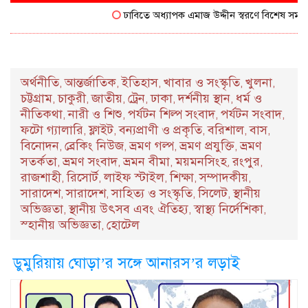
ঢাবিতে অধ্যাপক এমাজ উদ্দীন স্বরণে বিশেষ সম্মাননা প
অর্থনীতি
আন্তর্জাতিক
ইতিহাস
খাবার ও সংস্কৃতি
খুলনা
,
,
,
,
,
চট্টগ্রাম
চাকুরী
জাতীয়
ট্রেন
ঢাকা
দর্শনীয় স্থান
ধর্ম ও
,
,
,
,
,
,
নীতিকথা
নারী ও শিশু
পর্যটন শিল্প সংবাদ
পর্যটন সংবাদ
,
,
,
,
ফটো গ্যালারি
ফ্লাইট
বন্যপ্রাণী ও প্রকৃতি
বরিশাল
বাস
,
,
,
,
,
বিনোদন
ব্রেকিং নিউজ
ভ্রমণ গল্প
ভ্রমণ প্রযুক্তি
ভ্রমণ
,
,
,
,
সতর্কতা
ভ্রমণ সংবাদ
ভ্রমন বীমা
ময়মনসিংহ
রংপুর
,
,
,
,
,
রাজশাহী
রিসোর্ট
লাইফ স্টাইল
শিক্ষা
সম্পাদকীয়
,
,
,
,
,
সারাদেশ
সারাদেশ
সাহিত্য ও সংস্কৃতি
সিলেট
স্থানীয়
,
,
,
,
অভিজ্ঞতা
স্থানীয় উৎসব এবং ঐতিহ্য
স্বাস্থ্য নির্দেশিকা
,
,
,
স্হানীয় অভিজ্ঞতা
হোটেল
,
ডুমুরিয়ায় ঘোড়া’র সঙ্গে আনারস’র লড়াই