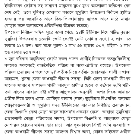
ইউনিয়নের ভোটার-সহ সাধারণ মানুষের মুখে-মুখে আলোচনা-জরিপের যেন
শেষ নেই। তবে ঘুর্ণিঝড় রেমাল’র কারণে ডুমুরিয়া উপজেলা নির্বাচন স্থাগিত
হওয়ায় পর অঘোষিত ভাবে বিএনপি-জামায়াত ব্যাপক ভাবে মাঠে নামায়
ঘোড়ার সঙ্গে আনারসের প্রতিদ্বন্দিতা তীব্রতর হয়েছে।
উপজেলা নির্বাচন অফিস সুত্রে জানা গেছে, ১৪টি ইউনিয়ন নিয়ে গঠিত বৃহত্তর
ডুমুরিয়া উপজেলায় ১০৮টি ভোট কেন্দ্রে মোট ভোটার সংখ্যা ২ লাখ ৭৩
হাজার ১১৪ জন। তার মধ্যে পুরুষ- ১ লাখ ৩৬ হাজার ৫০৭, মহিলা- ১ লাখ
৩৬ হাজার ৬০৭ জন।
৯ জুন রবিবার অনুষ্ঠিতব্য ভোটে সকল পদের প্রার্থীই নিজেকে স্বতন্ত্র(নির্দলীয়)
বললেও সকলেরই রাজনৈতিক পরিচয় বা ব্যাক-গ্রাউন্ড রয়েছে। উপজেলা
পরিষদ চেয়ারম্যান পদে ‘ঘোড়া’ প্রতীক নিয়ে বর্তমান চেয়ারম্যান গাজী এজাজা
আহমেদ, খুলনা জেলা আওয়ামী লীগের সদস্য। তিনি জেলা আওয়ামী লীগের
সাবেক সাধারণ সম্পাদক গাজী আবদুল হাদী’র ছেলে ও বর্তমান ভ‚মি মন্ত্রী-
তথা সাংসদ নারায়ণ চন্দ্র চন্দ’র আস্থাভাজন-অনুসারী। অপর দিকে আনারস
প্রতীক নিয়ে তরুণ এ্যাড. মোমিনুর রহমান (নয়ন) ডুমুরিয়ায় বিএনপির অন্যতম
গোড়াপত্তনকারী ও ডুমুরিয়া সদর ইউনিয়নের বার-বার নির্বাচিত চেয়ারম্যান,
জেলা বিএনপি নেতা মোল্লা আবুল কাশেম’র একমাত্র ছেলে। তাছাড়া ডুমুরিয়ায়
প্রভাবশালী মোল্লা পরিবারের সদস্য, উপজেলা বিএনপি’র আহবায়ক মোল্লা
মোশারফ হোসেন মফিজ, তার চাচা। আর খুলনাঞ্চলে বিশিষ্ট ভ‚মি ব্যবসায়ী ও
জেলা আওয়ামী লীগের সদস্য আজগর বিশ্বাস তারা, মোটর সাইকেল প্রতীক