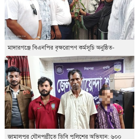
মাদারগঞ্জে বিএনপির বৃক্ষরোপণ কর্মসূচি অনুষ্ঠিত-
জামালপুর যৌনপল্লীতে ডিবি পুলিশের অভিযান: ৬০০