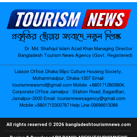
মাদারগঞ্জে নারী ও শিশু সুরক্ষা বিষয়ে
সচেতনতামূলক সভা অনুষ্ঠিত-
মাদারগঞ্জে বিএনপির বৃক্ষরোপণ কর্মসূচি
Dr. Md. Shafiqul Islam Azad Khan Managing Director
অনুষ্ঠিত-
Bangladesh Tourism News Agency (Govt. Registered)
Liaison Office Dhaka:56pc Culture Housing Society,
জামালপুর যৌনপল্লীতে ডিবি পুলিশের
Mohammadpur, Dhaka-1207 Email:
অভিযান: ৬০০ গ্রাম গাঁজা উদ্ধার, নারীসহ
tourismnewsmd@gmail.com Mobile: ‪+8801712805804‬,
গ্রেপ্তার ৩ –
Corporate Office Jamalpur : Station Road, BaganBari,
Jamalpur-2000 Email: tourismnewsagency@gmail.com
Mobile:‪+8801712300787‬ Help Line:09696613088
প্রায় ২৪ ঘণ্টা শূন্যরেখায় থাকার পর উদ্ধার
বৃদ্ধার পরিবারের কাছে হস্তান্তর-
All rights reserved © 2026 bangladeshtourismnews.com