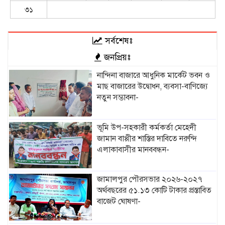
৩১
সর্বশেষঃ
জনপ্রিয়ঃ
নান্দিনা বাজারে আধুনিক মার্কেট ভবন ও
মাছ বাজারের উদ্বোধন, ব্যবসা-বাণিজ্যে
নতুন সম্ভাবনা-
ভূমি উপ-সহকারী কর্মকর্তা মেহেদী
জামান বাপ্পীর শাস্তির দাবিতে নরুন্দি
এলাকাবাসীর মানববন্ধন-
জামালপুর পৌরসভার ২০২৬-২০২৭
অর্থবছরের ৫১.১৩ কোটি টাকার প্রস্তাবিত
বাজেট ঘোষণা-