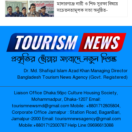
মাদারগঞ্জে নারী ও শিশু সুরক্ষা বিষয়ে
সচেতনতামূলক সভা অনুষ্ঠিত-
মাদারগঞ্জে বিএনপির বৃক্ষরোপণ কর্মসূচি
অনুষ্ঠিত-
জামালপুর যৌনপল্লীতে ডিবি পুলিশের
Dr. Md. Shafiqul Islam Azad Khan Managing Director
অভিযান: ৬০০ গ্রাম গাঁজা উদ্ধার, নারীসহ
Bangladesh Tourism News Agency (Govt. Registered)
গ্রেপ্তার ৩ –
Liaison Office Dhaka:56pc Culture Housing Society,
প্রায় ২৪ ঘণ্টা শূন্যরেখায় থাকার পর উদ্ধার
Mohammadpur, Dhaka-1207 Email:
বৃদ্ধার পরিবারের কাছে হস্তান্তর-
tourismnewsmd@gmail.com Mobile: ‪+8801712805804‬,
Corporate Office Jamalpur : Station Road, BaganBari,
Jamalpur-2000 Email: tourismnewsagency@gmail.com
Mobile:‪+8801712300787‬ Help Line:09696613088
জামালপুরে পুলিশের বিশেষ অভিযান: