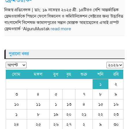
নিজস্ব প্রতিবেদক | তাং: ১৯ নভেম্বর ২০২৫ খ্রী. ১৪টিরও বেশি আন্তর্জাতিক
ফ্রেমওয়ার্ককে পিছনে ফেলে বিজনেস ও কমিউনিকেশন সেক্টরের জন্য উদ্ভাবিত
বাংলাদেশি বিশেষজ্ঞ জামালপুরের সন্তান মোস্তাক আহাম্মেদের এআই প্রম্পট
ফ্রেমওয়ার্ক ‘AlguruMustak
read more
পুরানো খবর
সোম
মঙ্গল
বুধ
বৃহ
শুক্র
শনি
রবি
১
২
৩
৪
৫
৭
৮
৯
১০
১১
১
১৩
৪
১৫
১৬
১
৮
১৯
২০
২১
২২
২৩
২৪
২৫
২৬
২৭
২
৯
৩০