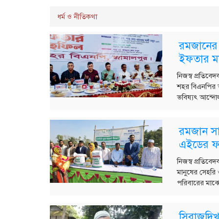
ধর্ম ও নীতিকথা
রমজানের 
ইফতার ম
নিজস্ব প্রতিবে
শহর বিএনপির 
ভবিষ্যৎ আন্দোলন
রমজান সা
এইডের ফ্
নিজস্ব প্রতিবেদ
মানুষের সেহরি
পরিবারের মাঝে 
সিরাজদিখা