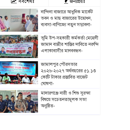
সর্বশেষঃ
জনপ্রিয়ঃ
নান্দিনা বাজারে আধুনিক মার্কেট
ভবন ও মাছ বাজারের উদ্বোধন,
ব্যবসা-বাণিজ্যে নতুন সম্ভাবনা-
ভূমি উপ-সহকারী কর্মকর্তা মেহেদী
জামান বাপ্পীর শাস্তির দাবিতে নরুন্দি
এলাকাবাসীর মানববন্ধন-
জামালপুর পৌরসভার
২০২৬-২০২৭ অর্থবছরের ৫১.১৩
কোটি টাকার প্রস্তাবিত বাজেট
ঘোষণা-
মাদারগঞ্জে নারী ও শিশু সুরক্ষা
বিষয়ে সচেতনতামূলক সভা
অনুষ্ঠিত-
মাদারগঞ্জে বিএনপির বৃক্ষরোপণ
কর্মসূচি অনুষ্ঠিত-