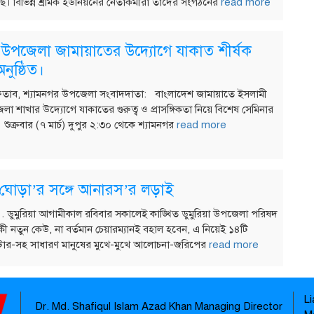
। বিভিন্ন শ্রমিক ইউনিয়নের নেতাকর্মীরা তাদের সংগঠনের
read more
 উপজেলা জামায়াতের উদ্যোগে যাকাত শীর্ষক
নুষ্ঠিত।
ফতাব, শ্যামনগর উপজেলা সংবাদদাতা: বাংলাদেশ জামায়াতে ইসলামী
া শাখার উদ্যোগে যাকাতের গুরুত্ব ও প্রাসঙ্গিকতা নিয়ে বিশেষ সেমিনার
 শুক্রবার (৭ মার্চ) দুপুর ২:৩০ থেকে শ্যামনগর
read more
য় ঘোড়া’র সঙ্গে আনারস’র লড়াই
হ . ডুমুরিয়া আগামীকাল রবিবার সকালেই কাঙ্খিত ডুমুরিয়া উপজেলা পরিষদ
 কী নতুন কেউ, না বর্তমান চেয়ারম্যানই বহাল হবেন, এ নিয়েই ১৪টি
ার-সহ সাধারণ মানুষের মুখে-মুখে আলোচনা-জরিপের
read more
L
Dr. Md. Shafiqul Islam Azad Khan Managing Director