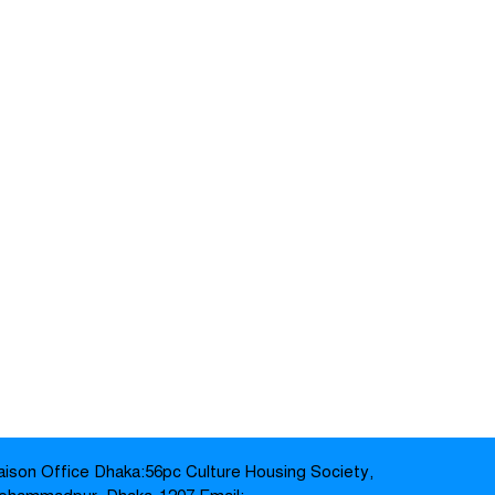
জামালপুর যৌনপল্লীতে ডিবি
পুলিশের অভিযান: ৬০০ গ্রাম গাঁজা
উদ্ধার, নারীসহ গ্রেপ্তার ৩ –
প্রায় ২৪ ঘণ্টা শূন্যরেখায় থাকার পর
উদ্ধার বৃদ্ধার পরিবারের কাছে
হস্তান্তর-
জামালপুরে পুলিশের বিশেষ
অভিযান: ১১০ বোতল ভারতীয় মদ,
মোটরসাইকেল উদ্ধার; ইয়াবাসহ
আটক ২-
জামালপুরে রেলওয়ে পুলিশের
অভিযানে টিকিট কালোবাজারির
অভিযোগে ২ জন গ্রেপ্তার-
জামালপুর সদরে ২৫ পিস ইয়াবাসহ
iaison Office Dhaka:56pc Culture Housing Society,
দুই মাদক কারবারি আটক-