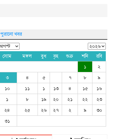
পুরানো খবর
সোম
মঙ্গল
বুধ
বৃহ
শুক্র
শনি
রবি
১
২
৩
৪
৫
৭
৮
৯
১০
১১
১
১৩
৪
১৫
১৬
১
৮
১৯
২০
২১
২২
২৩
২৪
২৫
২৬
২৭
২
৯
৩০
৩১