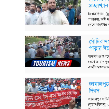
প্রত্যাখ্
সিরাজদিখান (মুন
প্রতারণা, জমি
থেকে বহিষ্কার
সৌদির সঙ
পাড়ায় ঈদ
মাদারগঞ্জ উপজে
রেখে জামালপুর
একটি জামাত অন
জামালপুর
দিবস-
জামালপুর প্রত
(বৃহস্পতিবার) ২