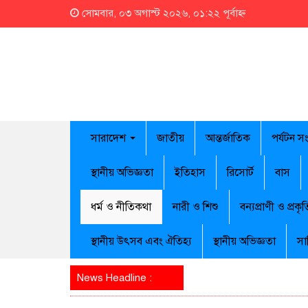
সোমবার, ০৩ অগাস্ট ২০২৬, ০১:২২ পূর্বাহ্ন
সারাদেশ
জাতীয়
আন্তর্জাতিক
পর্যটন স
স্থানীয় অভিজ্ঞতা
ইতিহাস
রিসোর্ট
বাস
ধর্ম ও নীতিকথা
নারী ও শিশু
বন্যপ্রাণী ও প্রকৃত
স্থানীয় উৎসব এবং ঐতিহ্য
স্থানীয় অভিজ্ঞতা
সা
News Headline :