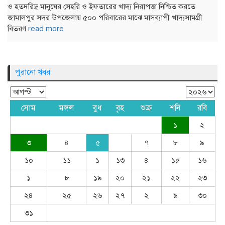
ও হতদরিদ্র মানুষের সেহরি ও ইফতারের খাদ্য নিরাপত্তা নিশ্চিত করতে
জামালপুর সদর উপজেলায় ৫০০ পরিবারের মাঝে মাসব্যাপী খাদ্যসামগ্রী
বিতরণ
read more
পুরানো খবর
সোম
মঙ্গল
বুধ
বৃহ
শুক্র
শনি
রবি
১
২
৩
৪
৫
৭
৮
৯
১০
১১
১
১৩
৪
১৫
১৬
১
৮
১৯
২০
২১
২২
২৩
২৪
২৫
২৬
২৭
২
৯
৩০
৩১