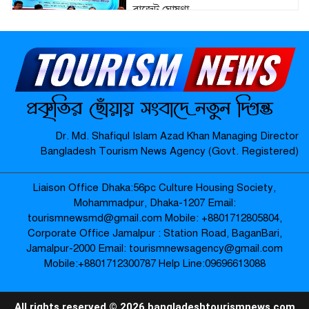
বাজেট ঘোষণা-
মাদারগঞ্জে নারী ও শিশু সুরক্ষা বিষয়ে
সচেতনতামূলক সভা অনুষ্ঠিত-
মাদারগঞ্জে বিএনপির বৃক্ষরোপণ কর্মসূচি
Dr. Md. Shafiqul Islam Azad Khan Managing Director
অনুষ্ঠিত-
Bangladesh Tourism News Agency (Govt. Registered)
Liaison Office Dhaka:56pc Culture Housing Society,
জামালপুর যৌনপল্লীতে ডিবি পুলিশের
Mohammadpur, Dhaka-1207 Email:
অভিযান: ৬০০ গ্রাম গাঁজা উদ্ধার, নারীসহ
tourismnewsmd@gmail.com Mobile: ‪+8801712805804‬,
গ্রেপ্তার ৩ –
Corporate Office Jamalpur : Station Road, BaganBari,
Jamalpur-2000 Email: tourismnewsagency@gmail.com
Mobile:‪+8801712300787‬ Help Line:09696613088
প্রায় ২৪ ঘণ্টা শূন্যরেখায় থাকার পর উদ্ধার
বৃদ্ধার পরিবারের কাছে হস্তান্তর-
All rights reserved © 2026 bangladeshtourismnews.com