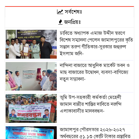
সর্বশেষঃ
জনপ্রিয়ঃ
ঢাবিতে অধ্যাপক এমাজ উদ্দীন স্বরণে
বিশেষ সম্মাননা পেলেন জামালপুরের কৃতি
সন্তান তরুণ গীতিকার-সুরকার জহুরুল
ইসলাম জনি-
নান্দিনা বাজারে আধুনিক মার্কেট ভবন ও
মাছ বাজারের উদ্বোধন, ব্যবসা-বাণিজ্যে
নতুন সম্ভাবনা-
ভূমি উপ-সহকারী কর্মকর্তা মেহেদী
জামান বাপ্পীর শাস্তির দাবিতে নরুন্দি
এলাকাবাসীর মানববন্ধন-
জামালপুর পৌরসভার ২০২৬-২০২৭
অর্থবছরের ৫১.১৩ কোটি টাকার প্রস্তাবিত