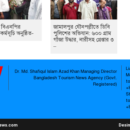
ে বিএনপির
জামালপুর যৌনপল্লীতে ডিবি
র্মসূচি অনুষ্ঠিত-
পুলিশের অভিযান: ৬০০ গ্রাম
গাঁজা উদ্ধার, নারীসহ গ্রেপ্তার ৩
–
L
Dr. Md. Shafiqul Islam Azad Khan Managing Director
M
Bangladesh Tourism News Agency (Govt.
t
Registered)
‪+
S
t
+
news.com
Desi