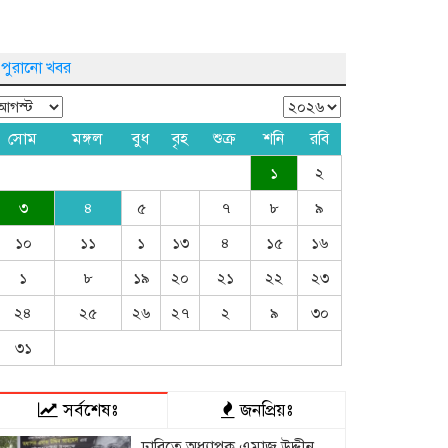
পুরানো খবর
সোম
মঙ্গল
বুধ
বৃহ
শুক্র
শনি
রবি
১
২
৩
৪
৫
৭
৮
৯
১০
১১
১
১৩
৪
১৫
১৬
১
৮
১৯
২০
২১
২২
২৩
২৪
২৫
২৬
২৭
২
৯
৩০
৩১
সর্বশেষঃ
জনপ্রিয়ঃ
ঢাবিতে অধ্যাপক এমাজ উদ্দীন