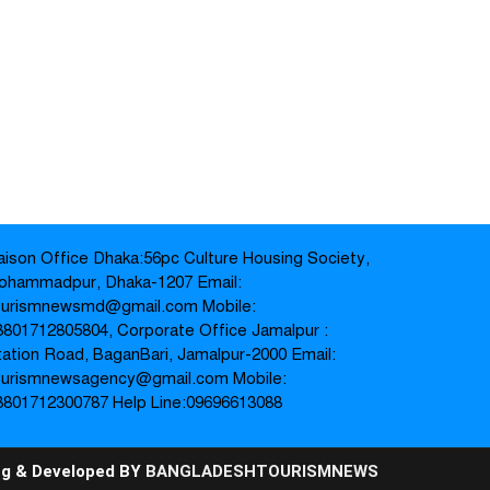
iaison Office Dhaka:56pc Culture Housing Society,
ohammadpur, Dhaka-1207 Email:
ourismnewsmd@gmail.com Mobile:
8801712805804‬, Corporate Office Jamalpur :
tation Road, BaganBari, Jamalpur-2000 Email:
ourismnewsagency@gmail.com Mobile:‪
8801712300787‬ Help Line:09696613088
ng & Developed BY
BANGLADESHTOURISMNEWS