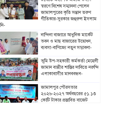
স্বরণে বিশেষ সম্মাননা পেলেন
জামালপুরের কৃতি সন্তান তরুণ
গীতিকার-সুরকার জহুরুল ইসলাম
নি-
নান্দিনা বাজারে আধুনিক মার্কেট
ভবন ও মাছ বাজারের উদ্বোধন,
ব্যবসা-বাণিজ্যে নতুন সম্ভাবনা-
ভূমি উপ-সহকারী কর্মকর্তা মেহেদী
জামান বাপ্পীর শাস্তির দাবিতে নরুন্দি
এলাকাবাসীর মানববন্ধন-
জামালপুর পৌরসভার
২০২৬-২০২৭ অর্থবছরের ৫১.১৩
কোটি টাকার প্রস্তাবিত বাজেট
ঘোষণা-
মাদারগঞ্জে নারী ও শিশু সুরক্ষা
বিষয়ে সচেতনতামূলক সভা
অনুষ্ঠিত-