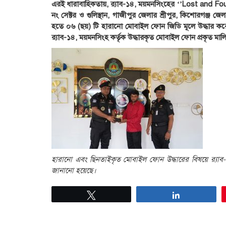
এরই ধারাবাহিকতায়, র‌্যাব-১৪, ময়মনসিংহের ‘’Lost and Found
নং সেক্টর ও গুলিস্থান, গাজীপুর জেলার শ্রীপুর, কিশোরগঞ
হতে ০৬ (ছয়) টি হারানো মোবাইল ফোন জিডি মূলে উদ্ধার কর
র‌্যাব-১৪, ময়মনসিংহ কর্তৃক উদ্ধারকৃত মোবাইল ফোন প্রকৃত মাল
হারানো এবং ছিনতাইকৃত মোবাইল ফোন উদ্ধারের বিষয়ে র‌্যাব
জানানো হয়েছে।
Tweet
Share