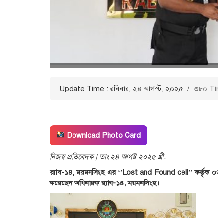
Update Time : রবিবার, ২৪ আগস্ট, ২০২৫
/
৩৮০ Ti
Download Photo Card
নিজস্ব প্রতিবেদক | তাং ২৪ আগষ্ট ২০২৫ খ্রী.
র‌্যাব-১৪, ময়মনসিংহ এর ‘’Lost and Found cell’’ কর্তৃক ০৬ 
করেছেন অধিনায়ক র‌্যাব-১৪, ময়মনসিংহ।