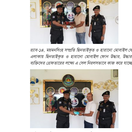
র‍্যাব-১৪, ময়মনসিংহ সম্প্রতি ছিনতাইকৃত ও হারানো মোবাইল ফ
এলাকায় ছিনতাইকৃত ও হারানো মোবাইল ফোন উদ্ধার, উদ্ধার
ব্যক্তিদের গ্রেফতারের লক্ষ্যে এ সেল নিরলসভাবে কাজ করে যাচ্ছ