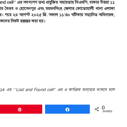
 cell’’ এর সদস্যগণ তথ্য প্রযুক্তির সহায়তায় ডিএমপি, ঢাকার উত্তরা ১১
্জ জেলার ভৈরব ও হোসেনপুর এবং ময়মনসিংহ জেলার কোতোয়ালী থানা এলাকা
ে। পরে ২৪ আগস্ট ২০২৫ খ্রি. সকাল ১১:৩০ ঘটিকায় সম্মানিত অধিনায়ক,
িকদের নিকট হস্তান্তর করা হয়।
-১৪ এর ‘’Lost and Found cell’’ এর এ কার্যক্রম অব্যাহত থাকবে বলে
0
Pin
Share
SHARES