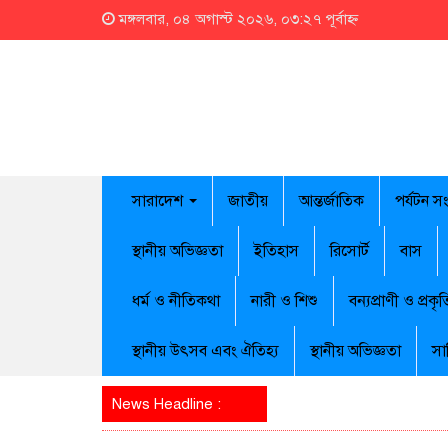
মঙ্গলবার, ০৪ অগাস্ট ২০২৬, ০৩:২৭ পূর্বাহ্ন
সারাদেশ
জাতীয়
আন্তর্জাতিক
পর্যটন স
স্থানীয় অভিজ্ঞতা
ইতিহাস
রিসোর্ট
বাস
ধর্ম ও নীতিকথা
নারী ও শিশু
বন্যপ্রাণী ও প্রকৃত
স্থানীয় উৎসব এবং ঐতিহ্য
স্থানীয় অভিজ্ঞতা
সা
News Headline :