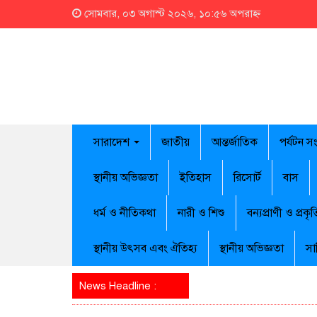
সোমবার, ০৩ অগাস্ট ২০২৬, ১০:৫৬ অপরাহ্ন
সারাদেশ
জাতীয়
আন্তর্জাতিক
পর্যটন স
স্থানীয় অভিজ্ঞতা
ইতিহাস
রিসোর্ট
বাস
ধর্ম ও নীতিকথা
নারী ও শিশু
বন্যপ্রাণী ও প্রকৃত
স্থানীয় উৎসব এবং ঐতিহ্য
স্থানীয় অভিজ্ঞতা
সা
News Headline :