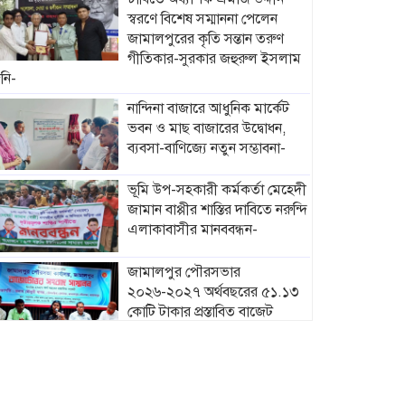
স্বরণে বিশেষ সম্মাননা পেলেন
জামালপুরের কৃতি সন্তান তরুণ
গীতিকার-সুরকার জহুরুল ইসলাম
নি-
নান্দিনা বাজারে আধুনিক মার্কেট
ভবন ও মাছ বাজারের উদ্বোধন,
ব্যবসা-বাণিজ্যে নতুন সম্ভাবনা-
ভূমি উপ-সহকারী কর্মকর্তা মেহেদী
জামান বাপ্পীর শাস্তির দাবিতে নরুন্দি
এলাকাবাসীর মানববন্ধন-
জামালপুর পৌরসভার
২০২৬-২০২৭ অর্থবছরের ৫১.১৩
কোটি টাকার প্রস্তাবিত বাজেট
ঘোষণা-
মাদারগঞ্জে নারী ও শিশু সুরক্ষা
বিষয়ে সচেতনতামূলক সভা
অনুষ্ঠিত-