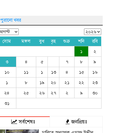
পুরানো খবর
সোম
মঙ্গল
বুধ
বৃহ
শুক্র
শনি
রবি
১
২
৩
৪
৫
৭
৮
৯
১০
১১
১
১৩
৪
১৫
১৬
১
৮
১৯
২০
২১
২২
২৩
২৪
২৫
২৬
২৭
২
৯
৩০
৩১
সর্বশেষঃ
জনপ্রিয়ঃ
ঢাবিতে অধ্যাপক এমাজ উদ্দীন