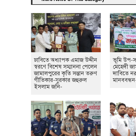
ঢাবিতে অধ্যাপক এমাজ উদ্দীন
ভূমি উপ-সহ
স্বরণে বিশেষ সম্মাননা পেলেন
মেহেদী জাম
জামালপুরের কৃতি সন্তান তরুণ
দাবিতে নর
গীতিকার-সুরকার জহুরুল
মানববন্ধন
ইসলাম জনি-