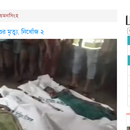
য়মনসিংহ
র মৃত্যু, নিখোঁজ ২