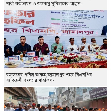
নারী ক্ষমতায়ন ও জলবায়ু সুবিচারের আহ্বান-
রমজানের পবিত্র আবহে জামালপুর শহর বিএনপির
ব্যতিক্রমী ইফতার মাহফিল-