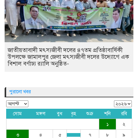
জাতীয়তাবাদী মৎস্যজীবী দলের ৪৭তম প্রতিষ্ঠাবার্ষিকী
উপলক্ষে জামালপুর জেলা মৎস্যজীবী দলের উদ্যোগে এক
বিশাল বর্ণাঢ্য র‍্যালি অনুষ্ঠিত-
পুরানো খবর
সোম
মঙ্গল
বুধ
বৃহ
শুক্র
শনি
রবি
১
২
৩
৪
৫
৭
৮
৯