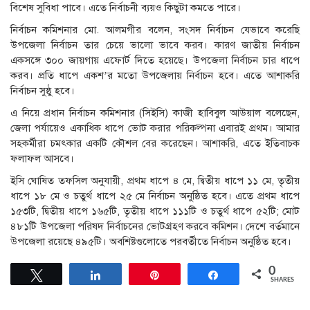
বিশেষ সুবিধা পাবে। এতে নির্বাচনী ব্যয়ও কিছুটা কমতে পারে।
নির্বাচন কমিশনার মো. আলমগীর বলেন, সংসদ নির্বাচন যেভাবে করেছি
উপজেলা নির্বাচন তার চেয়ে ভালো ভাবে করব। কারণ জাতীয় নির্বাচন
একসঙ্গে ৩০০ জায়গায় এফোর্ট দিতে হয়েছে। উপজেলা নির্বাচন চার ধাপে
করব। প্রতি ধাপে একশ’র মতো উপজেলায় নির্বাচন হবে। এতে আশাকরি
নির্বাচন সুষ্ঠু হবে।
এ নিয়ে প্রধান নির্বাচন কমিশনার (সিইসি) কাজী হাবিবুল আউয়াল বলেছেন,
জেলা পর্যায়েও একাধিক ধাপে ভোট করার পরিকল্পনা এবারই প্রথম। আমার
সহকর্মীরা চমৎকার একটি কৌশল বের করেছেন। আশাকরি, এতে ইতিবাচক
ফলাফল আসবে।
ইসি ঘোষিত তফসিল অনুযায়ী, প্রথম ধাপে ৪ মে, দ্বিতীয় ধাপে ১১ মে, তৃতীয়
ধাপে ১৮ মে ও চতুর্থ ধাপে ২৫ মে নির্বাচন অনুষ্ঠিত হবে। এতে প্রথম ধাপে
১৫৩টি, দ্বিতীয় ধাপে ১৬৫টি, তৃতীয় ধাপে ১১১টি ও চতুর্থ ধাপে ৫২টি; মোট
৪৮১টি উপজেলা পরিষদ নির্বাচনের ভোটগ্রহণ করবে কমিশন। দেশে বর্তমানে
উপজেলা রয়েছে ৪৯৫টি। অবশিষ্টগুলোতে পরবর্তীতে নির্বাচন অনুষ্ঠিত হবে।
0
Tweet
Share
Pin
Share
SHARES