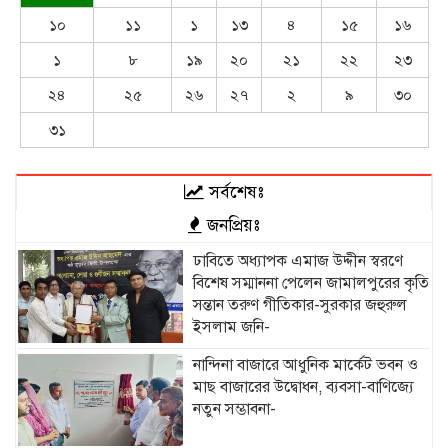
১০
১১
১
১৩
৪
১৫
১৬
১
৮
১৯
২০
২১
২২
২৩
২৪
২৫
২৬
২৭
২
৯
৩০
৩১
সর্বশেষঃ
জনপ্রিয়ঃ
ঢাবিতে অধ্যাপক এমাজ উদ্দীন স্বরণে
বিশেষ সম্মাননা পেলেন জামালপুরের কৃতি
সন্তান তরুণ গীতিকার-সুরকার জহুরুল
ইসলাম জনি-
নান্দিনা বাজারে আধুনিক মার্কেট ভবন ও
মাছ বাজারের উদ্বোধন, ব্যবসা-বাণিজ্যে
নতুন সম্ভাবনা-