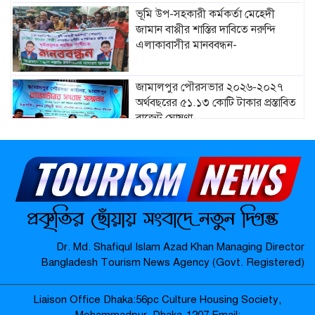
ভূমি উপ-সহকারী কর্মকর্তা মেহেদী
জামান বাপ্পীর শাস্তির দাবিতে নরুন্দি
এলাকাবাসীর মানববন্ধন-
জামালপুর পৌরসভার ২০২৬-২০২৭
অর্থবছরের ৫১.১৩ কোটি টাকার প্রস্তাবিত
বাজেট ঘোষণা-
মাদারগঞ্জে নারী ও শিশু সুরক্ষা বিষয়ে
সচেতনতামূলক সভা অনুষ্ঠিত-
মাদারগঞ্জে বিএনপির বৃক্ষরোপণ কর্মসূচি
Dr. Md. Shafiqul Islam Azad Khan Managing Director
অনুষ্ঠিত-
Bangladesh Tourism News Agency (Govt. Registered)
Liaison Office Dhaka:56pc Culture Housing Society,
জামালপুর যৌনপল্লীতে ডিবি পুলিশের