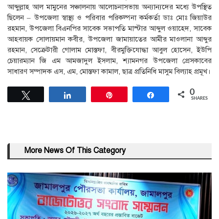
আব্দুল্লাহ আল মামুনের সঞ্চালনায় আলোচনাসভায় অন্যান্যদের মধ্যে উপস্থিত
ছিলেন – উপজেলা স্বাস্থ্য ও পরিবার পরিকল্পনা কর্মকর্তা ডাঃ মোঃ জিয়াউর
রহমান, উপজেলা বিএনপির সাবেক সভাপতি মাস্টার আব্দুল ওয়াহেদ, সাবেক
আহবায়ক সোলায়মান কবীর, উপজেলা জামায়াতের আমীর মাওলানা আব্দুর
রহমান, সেক্রেটারী গোলাম মোস্তফা, বীরমুক্তিযোদ্ধা আবুল হোসেন, ইউপি
চেয়ারম্যান জি এম আমজাদুল ইসলাম, শ্যামনগর উপজেলা প্রেসকাবের
সাধারণ সম্পাদক এস, এম, মোস্তফা কামাল, ছাত্র প্রতিনিধি মাসুম বিল্যাহ প্রমূখ।
0
Tweet
Share
Pin
Share
SHARES
More News Of This Category