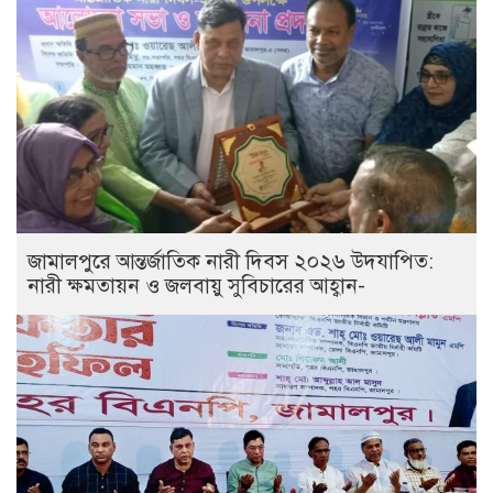
জামালপুরে আন্তর্জাতিক নারী দিবস ২০২৬ উদযাপিত:
নারী ক্ষমতায়ন ও জলবায়ু সুবিচারের আহ্বান-