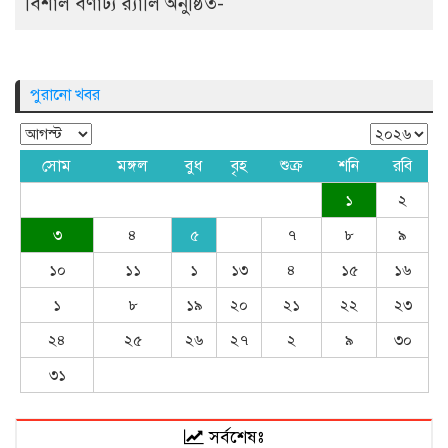
বিশাল বর্ণাঢ্য র‍্যালি অনুষ্ঠিত-
পুরানো খবর
সোম
মঙ্গল
বুধ
বৃহ
শুক্র
শনি
রবি
১
২
৩
৪
৫
৭
৮
৯
১০
১১
১
১৩
৪
১৫
১৬
১
৮
১৯
২০
২১
২২
২৩
২৪
২৫
২৬
২৭
২
৯
৩০
৩১
সর্বশেষঃ