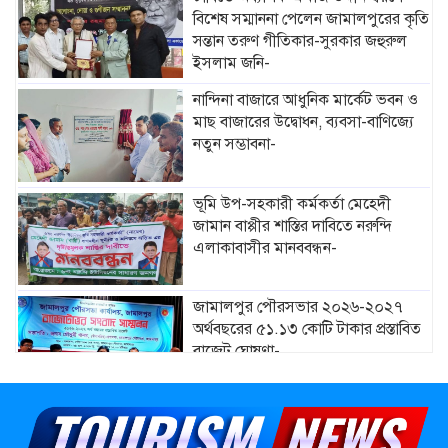
বিশেষ সম্মাননা পেলেন জামালপুরের কৃতি
সন্তান তরুণ গীতিকার-সুরকার জহুরুল
ইসলাম জনি-
নান্দিনা বাজারে আধুনিক মার্কেট ভবন ও
মাছ বাজারের উদ্বোধন, ব্যবসা-বাণিজ্যে
নতুন সম্ভাবনা-
ভূমি উপ-সহকারী কর্মকর্তা মেহেদী
জামান বাপ্পীর শাস্তির দাবিতে নরুন্দি
এলাকাবাসীর মানববন্ধন-
জামালপুর পৌরসভার ২০২৬-২০২৭
অর্থবছরের ৫১.১৩ কোটি টাকার প্রস্তাবিত
বাজেট ঘোষণা-
মাদারগঞ্জে নারী ও শিশু সুরক্ষা বিষয়ে
সচেতনতামূলক সভা অনুষ্ঠিত-