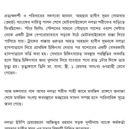
প্রত্যক্ষদর্শী ও পরিবারের সদস্যরা জানান, আহছান হাবীব সুমন সোমবার
(৩মার্চ) ব্যাংকের দায়িত্ব পালন শেষে মোটরসাইকেলে নলতা শরীফের বাড়িতে
ফিরছিলেন। স্টার ফিলিং স্টেশনের সামনে পৌছালে পাশের ওয়াশ সেন্টার
থেকে একটি ট্রাক বেপরোয়াভাবে সড়কে উঠে মোটরসাইকেলে ধাক্কা দিয়ে
পালিয়ে যায়। ট্রাকের ধাক্কায় গুরুতর আহত আহছান হাবীব সুমনকে নলতা
হাসপাতালে নিয়ে প্রাথমিক চিকিৎসা দেয়ার পর যশোরের একটি বেসরকারি
হাসপাতালে ভর্তি করা হয়। সেখানে চিকিৎসারত অবস্থায় পরস্থিতির অবনতি
হলে উন্নত চিকিৎসার জন্য খুলনায় নিয়ে যাওয়ার পথে রাত ১টার দিকে তার
মৃত্যু হয়। মৃত্যুকালে তিনি মা, বাবা, স্ত্রী, ১ মেয়সহ অসংখ্য গুণগ্রাহী রেখে
গেছেন।
আজ মঙ্গলবার বাদ আসর নলতা শরীফ শাহী জামে মসজিদ প্রাঙ্গণে জনাজা
শেষে মসজিদ সংলগ্ন কবরস্থানে মরহুমের দাফন সম্পন্ন হবে পারিবারিক সূত্রে
জানা গেছে।
নলতা ইউপি চেয়ারম্যান আজিজুর রহমান সড়ক দুর্ঘটনায় ব্যাংক কর্মকর্তা
আহছান হাবীব সুমন এর মৃত্যুর বিষয়টি নিশ্চিত করেছেন।