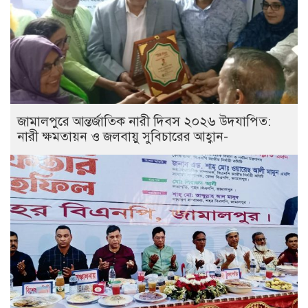
জামালপুরে আন্তর্জাতিক নারী দিবস ২০২৬ উদযাপিত:
নারী ক্ষমতায়ন ও জলবায়ু সুবিচারের আহ্বান-