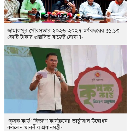
জামালপুর পৌরসভার ২০২৬-২০২৭ অর্থবছরের ৫১.১৩
কোটি টাকার প্রস্তাবিত বাজেট ঘোষণা-
‘কৃষক কার্ড’ বিতরণ কার্যক্রমের ভার্চ্যুয়াল উদ্বোধন
করলেন মাননীয় প্রধানমন্ত্রী-