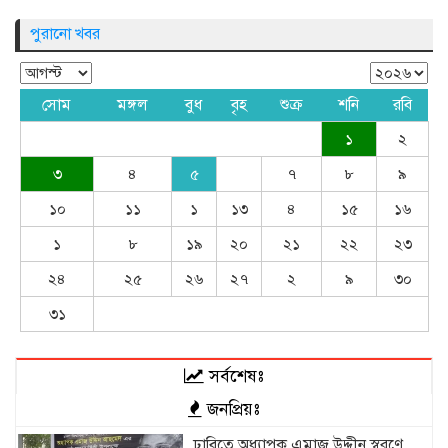
পুরানো খবর
সোম
মঙ্গল
বুধ
বৃহ
শুক্র
শনি
রবি
১
২
৩
৪
৫
৭
৮
৯
১০
১১
১
১৩
৪
১৫
১৬
১
৮
১৯
২০
২১
২২
২৩
২৪
২৫
২৬
২৭
২
৯
৩০
৩১
সর্বশেষঃ
জনপ্রিয়ঃ
ঢাবিতে অধ্যাপক এমাজ উদ্দীন স্বরণে