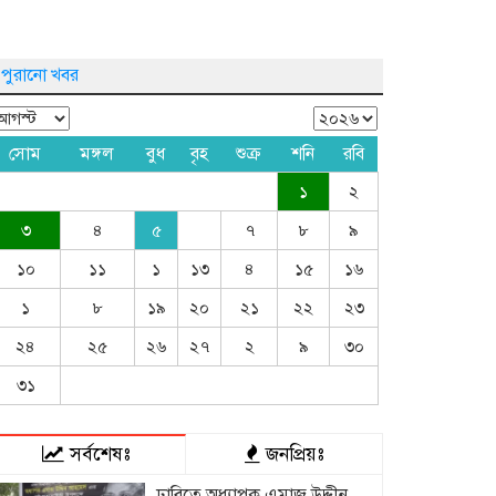
পুরানো খবর
সোম
মঙ্গল
বুধ
বৃহ
শুক্র
শনি
রবি
১
২
৩
৪
৫
৭
৮
৯
১০
১১
১
১৩
৪
১৫
১৬
১
৮
১৯
২০
২১
২২
২৩
২৪
২৫
২৬
২৭
২
৯
৩০
৩১
সর্বশেষঃ
জনপ্রিয়ঃ
ঢাবিতে অধ্যাপক এমাজ উদ্দীন