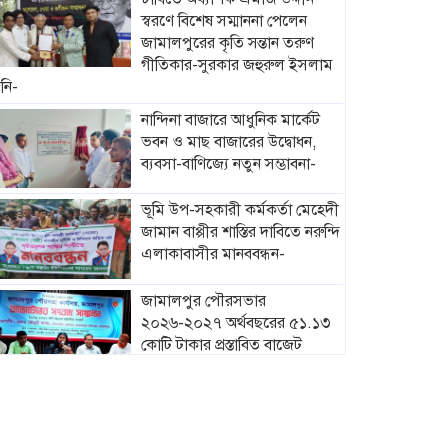
স্বরণে বিশেষ সম্মাননা পেলেন
জামালপুরের কৃতি সন্তান তরুণ
গীতিকার-সুরকার জহুরুল ইসলাম
নি-
নান্দিনা বাজারে আধুনিক মার্কেট
ভবন ও মাছ বাজারের উদ্বোধন,
ব্যবসা-বাণিজ্যে নতুন সম্ভাবনা-
ভূমি উপ-সহকারী কর্মকর্তা মেহেদী
জামান বাপ্পীর শাস্তির দাবিতে নরুন্দি
এলাকাবাসীর মানববন্ধন-
জামালপুর পৌরসভার
২০২৬-২০২৭ অর্থবছরের ৫১.১৩
কোটি টাকার প্রস্তাবিত বাজেট
ঘোষণা-
মাদারগঞ্জে নারী ও শিশু সুরক্ষা
বিষয়ে সচেতনতামূলক সভা
অনুষ্ঠিত-