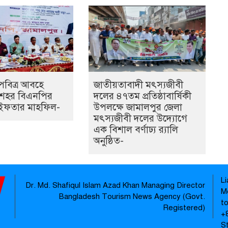
পবিত্র আবহে
জাতীয়তাবাদী মৎস্যজীবী
 শহর বিএনপির
দলের ৪৭তম প্রতিষ্ঠাবার্ষিকী
ী ইফতার মাহফিল-
উপলক্ষে জামালপুর জেলা
মৎস্যজীবী দলের উদ্যোগে
এক বিশাল বর্ণাঢ্য র‍্যালি
অনুষ্ঠিত-
L
Dr. Md. Shafiqul Islam Azad Khan Managing Director
M
Bangladesh Tourism News Agency (Govt.
t
Registered)
‪+
S