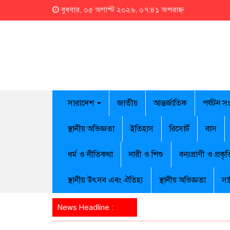
বুধবার, ০৫ অগাস্ট ২০২৬, ০৭:৪১ অপরাহ্ন
সারাদেশ
জাতীয়
আন্তর্জাতিক
পর্যটন স
স্থানীয় অভিজ্ঞতা
ইতিহাস
রিসোর্ট
বাস
ধর্ম ও নীতিকথা
নারী ও শিশু
বন্যপ্রাণী ও প্রকৃত
স্থানীয় উৎসব এবং ঐতিহ্য
স্থানীয় অভিজ্ঞতা
সা
News Headline :