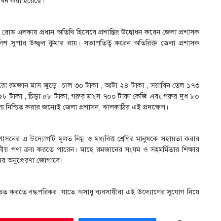
্ভোধন করা হয়েছে।
োড এলকায় প্রধান অতিথি হিসেবে প্রশান্তির উদ্বোধন করেন জেলা প্রশাসক
 সুপার উজ্জ্বল কুমার রায়। সভাপতিত্ব করেন অতিরিক্ত জেলা প্রশাসক
পুরো রমজান মাস জুড়ে। চাল ৩০ টাকা , আটা ২৪ টাকা , সয়াবিন তেল ১৭৩
 ৫৮ টাকা , চিড়া ৫৮ টাকা, গরুর মাংস ৭০০ টাকা কেজি এবং গরুর দুধ ৮০
ে নিশ্চিত করার জন্যেই জেলা প্রশাসন, ঝালকাঠির এই প্রদক্ষেপ।
নের এ উদ্যোগটি মূলত নিম্ন ও মধ্যবিত্ত শ্রেণির মানুষকে সহায়তা করার
রয়োজনীয় পণ্য ক্রয় করতে পারেন। মাহে রমজানের সংযম ও সহমর্মিতার শিক্ষার
ের অনুপ্রেরণা জোগাবে।
্চিত করতে বদ্ধপরিকর, যাতে অসাধু ব্যবসায়ীরা এই উদ্যোগের সুযোগ নিয়ে