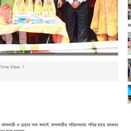
জ
Time View
/
ালকাঠি ও চেম্বার অফ কমার্স, ঝালকাঠির পরিচালনায় পবিত্র মাহে রমজান