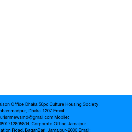
iaison Office Dhaka:56pc Culture Housing Society,
ohammadpur, Dhaka-1207 Email:
ourismnewsmd@gmail.com Mobile:
8801712805804‬, Corporate Office Jamalpur :
tation Road, BaganBari, Jamalpur-2000 Email: