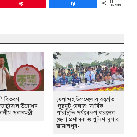
0
Pin
Share
SHARES
্ড’ বিতরণ
মেলান্দহ উপজেলার অন্তর্গত
 ভার্চ্যুয়াল উদ্বোধন
‘দুরমুট মেলার’ সার্বিক
ীয় প্রধানমন্ত্রী-
পরিস্থিতি পর্যবেক্ষণ করলেন
জেলা প্রশাসক ও পুলিশ সুপার,
জামালপুর-