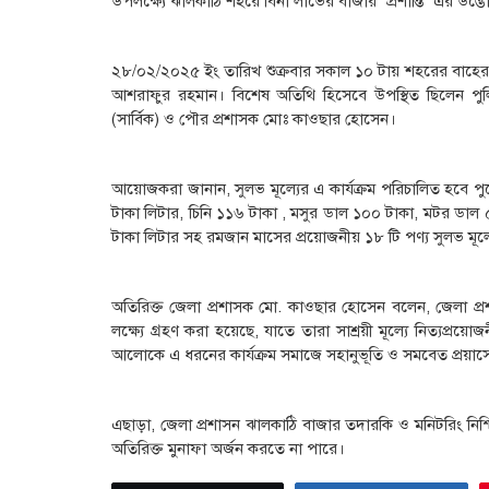
উপলক্ষ্যে ঝালকাঠি শহরে বিনা লাভের বাজার ‘প্রশান্তি’ এর উদ
২৮/০২/২০২৫ ইং তারিখ শুক্রবার সকাল ১০ টায় শহরের বাহের র
আশরাফুর রহমান। বিশেষ অতিথি হিসেবে উপস্থিত ছিলেন পুলিশ
(সার্বিক) ও পৌর প্রশাসক মোঃ কাওছার হোসেন।
আয়োজকরা জানান, সুলভ মূল্যের এ কার্যক্রম পরিচালিত হবে 
টাকা লিটার, চিনি ১১৬ টাকা , মসুর ডাল ১০০ টাকা, মটর ডাল
টাকা লিটার সহ রমজান মাসের প্রয়োজনীয় ১৮ টি পণ্য সুলভ মূল্য
অতিরিক্ত জেলা প্রশাসক মো. কাওছার হোসেন বলেন, জেলা প্রশাস
লক্ষ্যে গ্রহণ করা হয়েছে, যাতে তারা সাশ্রয়ী মূল্যে নিত্যপ্
আলোকে এ ধরনের কার্যক্রম সমাজে সহানুভূতি ও সমবেত প্রয়াস
এছাড়া, জেলা প্রশাসন ঝালকাঠি বাজার তদারকি ও মনিটরিং নিশ
অতিরিক্ত মুনাফা অর্জন করতে না পারে।