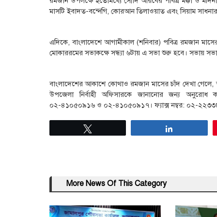
রমজান উপলক্ষে ইতোমধ্যে সৌদি আরবের পবিত্র মক্কা ও মদিনার দু
মাসটি ইবাদত-বন্দেগি, কোরআন তিলাওয়াত এবং সিয়াম সাধনার 
এদিকে, বাংলাদেশে আগামীকাল (শনিবার) পবিত্র রমজান মাসের
মোকাররমের সভাকক্ষে সন্ধ্যা ৬টায় এ সভা শুরু হবে। সভায় সভা
বাংলাদেশের আকাশে কোথাও রমজান মাসের চাঁদ দেখা গেলে, তা ন
উপজেলা নির্বাহী অফিসারকে জানানোর জন্য অনুরোধ
০২-৪১০৫০৯১৬ ও ০২-৪১০৫০৯১৭। ফ্যাক্স নম্বর: ০২-২২
Tweet
Share
More News Of This Category