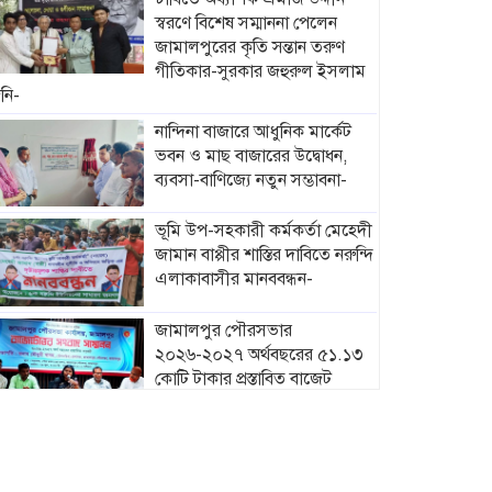
স্বরণে বিশেষ সম্মাননা পেলেন
জামালপুরের কৃতি সন্তান তরুণ
গীতিকার-সুরকার জহুরুল ইসলাম
নি-
নান্দিনা বাজারে আধুনিক মার্কেট
ভবন ও মাছ বাজারের উদ্বোধন,
ব্যবসা-বাণিজ্যে নতুন সম্ভাবনা-
ভূমি উপ-সহকারী কর্মকর্তা মেহেদী
জামান বাপ্পীর শাস্তির দাবিতে নরুন্দি
এলাকাবাসীর মানববন্ধন-
জামালপুর পৌরসভার
২০২৬-২০২৭ অর্থবছরের ৫১.১৩
কোটি টাকার প্রস্তাবিত বাজেট
ঘোষণা-
মাদারগঞ্জে নারী ও শিশু সুরক্ষা
বিষয়ে সচেতনতামূলক সভা
অনুষ্ঠিত-