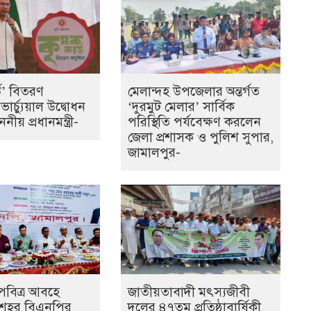
্ড’ বিতরণ
মেলান্দহ উপজেলার অন্তর্গত
 ভার্চ্যুয়াল উদ্বোধন
‘দুরমুট মেলার’ সার্বিক
ীয় প্রধানমন্ত্রী-
পরিস্থিতি পর্যবেক্ষণ করলেন
জেলা প্রশাসক ও পুলিশ সুপার,
জামালপুর-
পবিত্র আবহে
জাতীয়তাবাদী মৎস্যজীবী
 শহর বিএনপির
দলের ৪৭তম প্রতিষ্ঠাবার্ষিকী