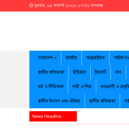
বুধবার, ০৫ অগাস্ট ২০২৬, ০৭:৪১ অপরাহ্ন
সারাদেশ
জাতীয়
আন্তর্জাতিক
পর্যটন স
স্থানীয় অভিজ্ঞতা
ইতিহাস
রিসোর্ট
বাস
ধর্ম ও নীতিকথা
নারী ও শিশু
বন্যপ্রাণী ও প্রকৃত
স্থানীয় উৎসব এবং ঐতিহ্য
স্থানীয় অভিজ্ঞতা
সা
News Headline :