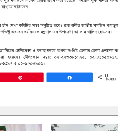
ই মসজিদে বিশেষ প্রস্তুতি গ্রহণ করা হয়েছে। ধর্মপ্রাণ মুসলমানরা পবিত্র
মাধ্যমে কাটাবেন।
 চাঁদ দেখা কমিটির সভা অনুষ্ঠিত হবে। রাজধানীর জাতীয় মসজিদ বায়তুল
পতিত্ব করবেন ধর্মবিষয়ক মন্ত্রণালয়ের উপদেষ্টা আ ফ ম খালিদ হোসেন।
িচের টেলিফোন ও ফ্যাক্স নম্বরে অথবা সংশ্লিষ্ট জেলার জেলা প্রশাসক বা
 করা হয়েছে। টেলিফোন নম্বর: ০২-২২৩৩৮১৭২৫, ০২-৪১০৫০৯১২,
৩৩৮৩৩৯৭ ও ০২-৯৫৫৫৯৫১।
0
Pin
Share
SHARES