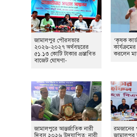
জামালপুর পৌরসভার
‘কৃষক কার
২০২৬-২০২৭ অর্থবছরের
কার্যক্রমের
৫১.১৩ কোটি টাকার প্রস্তাবিত
করলেন মানন
বাজেট ঘোষণা-
জামালপুরে আন্তর্জাতিক নারী
রমজানের 
দিবস ২০২৬ উদযাপিত: নারী
জামালপুর