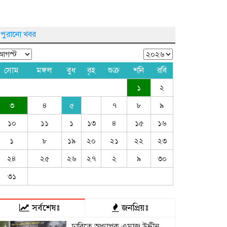
পুরানো খবর
সোম
মঙ্গল
বুধ
বৃহ
শুক্র
শনি
রবি
১
২
৩
৪
৫
৭
৮
৯
১০
১১
১
১৩
৪
১৫
১৬
১
৮
১৯
২০
২১
২২
২৩
২৪
২৫
২৬
২৭
২
৯
৩০
৩১
সর্বশেষঃ
জনপ্রিয়ঃ
ঢাবিতে অধ্যাপক এমাজ উদ্দীন