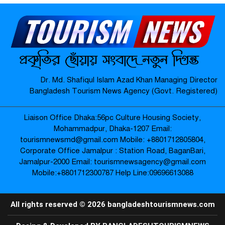
মাদারগঞ্জে বিএনপির বৃক্ষরোপণ কর্মসূচি
অনুষ্ঠিত-
জামালপুর যৌনপল্লীতে ডিবি পুলিশের
Dr. Md. Shafiqul Islam Azad Khan Managing Director
অভিযান: ৬০০ গ্রাম গাঁজা উদ্ধার, নারীসহ
Bangladesh Tourism News Agency (Govt. Registered)
গ্রেপ্তার ৩ –
Liaison Office Dhaka:56pc Culture Housing Society,
প্রায় ২৪ ঘণ্টা শূন্যরেখায় থাকার পর উদ্ধার
Mohammadpur, Dhaka-1207 Email:
বৃদ্ধার পরিবারের কাছে হস্তান্তর-
tourismnewsmd@gmail.com Mobile: ‪+8801712805804‬,
Corporate Office Jamalpur : Station Road, BaganBari,
Jamalpur-2000 Email: tourismnewsagency@gmail.com
Mobile:‪+8801712300787‬ Help Line:09696613088
জামালপুরে পুলিশের বিশেষ অভিযান:
১১০ বোতল ভারতীয় মদ, মোটরসাইকেল
উদ্ধার; ইয়াবাসহ আটক ২-
All rights reserved © 2026 bangladeshtourismnews.com