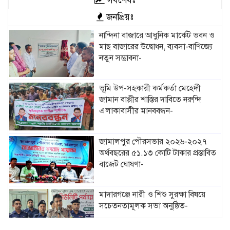
সর্বশেষঃ
জনপ্রিয়ঃ
নান্দিনা বাজারে আধুনিক মার্কেট ভবন ও
মাছ বাজারের উদ্বোধন, ব্যবসা-বাণিজ্যে
নতুন সম্ভাবনা-
ভূমি উপ-সহকারী কর্মকর্তা মেহেদী
জামান বাপ্পীর শাস্তির দাবিতে নরুন্দি
এলাকাবাসীর মানববন্ধন-
জামালপুর পৌরসভার ২০২৬-২০২৭
অর্থবছরের ৫১.১৩ কোটি টাকার প্রস্তাবিত
বাজেট ঘোষণা-
মাদারগঞ্জে নারী ও শিশু সুরক্ষা বিষয়ে
সচেতনতামূলক সভা অনুষ্ঠিত-