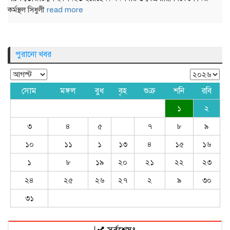
কর্মস্থল সিধুলী
read more
পুরানো খবর
সোম
মঙ্গল
বুধ
বৃহ
শুক্র
শনি
রবি
১
২
৩
৪
৫
৭
৮
৯
১০
১১
১
১৩
৪
১৫
১৬
১
৮
১৯
২০
২১
২২
২৩
২৪
২৫
২৬
২৭
২
৯
৩০
৩১