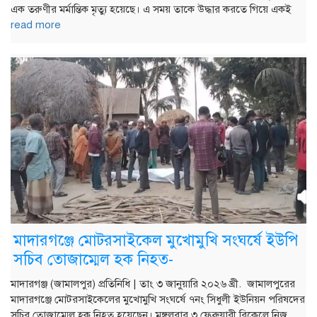
এক তরুণীর মর্মান্তিক মৃত্যু হয়েছে। এ সময় তাকে উদ্ধার করতে গিয়ে একই
read more
মাদারগঞ্জে মোটরসাইকেল মুখোমুখি সংঘর্ষে ইউপি
সচিব তোজাম্মেল হক নিহত-
মাদারগঞ্জ (জামালপুর) প্রতিনিধি | তাং ৩ জানুয়ারি ২০২৬ খ্রী. জামালপুরের
মাদারগঞ্জে মোটরসাইকেলের মুখোমুখি সংঘর্ষে ৭নং সিধুলী ইউনিয়ন পরিষদের
সচিব তোজাম্মেল হক নিহত হয়েছেন। মঙ্গলবার ৩ ফেব্রুয়ারী বিকেলে নিজ