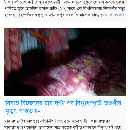
নিজস্ব প্রতিবেদক | ৪ জুন ২০২৬ খ্রী. জামালপুরে পুকুরে গোসল করতে নেমে
পানিতে ডুবে তাহমিদ হাসান রাফি (২৫) নামে এক বিশ্ববিদ্যালয় শিক্ষার্থীর মৃত্যু
হয়েছে। বৃহস্পতিবার দুপুরে জামালপুর সরকারি আশেক মাহমুদ
read more
বিবাহ বিচ্ছেদের চার ঘণ্টা পর বিদ্যুৎস্পৃষ্টে তরুণীর
মৃত্যু, আহত ৪-
মাদারগঞ্জ (জামালপুর) প্রতিনিধি | তাং ৫মে ২০২৬ খ্রী. জামালপুরের
মাদারগঞ্জ উপজেলায় তালাকের মাত্র কয়েক ঘণ্টার ব্যবধানে বিদ্যুৎস্পৃষ্ট হয়ে