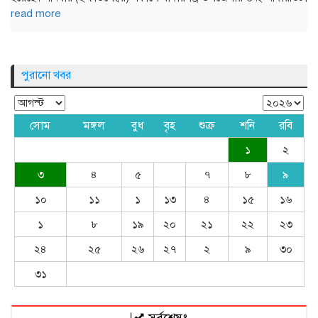
read more
পুরানো খবর
সোম
মঙ্গল
বুধ
বৃহ
শুক্র
শনি
রবি
১
২
৩
৪
৫
৭
৮
৯
১০
১১
১
১৩
৪
১৫
১৬
১
৮
১৯
২০
২১
২২
২৩
২৪
২৫
২৬
২৭
২
৯
৩০
৩১