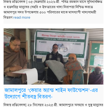
নিজস্ব প্রতিবেদক | ০৫ ফেব্রুয়ারি ২০২৬ খ্রী. পবিত্র রমজান মাসে সুবিধাবঞ্চিত
ও হতদরিদ্র মানুষের সেহরি ও ইফতারের খাদ্য নিরাপত্তা নিশ্চিত করতে
জামালপুর সদর উপজেলায় ৫০০ পরিবারের মাঝে মাসব্যাপী খাদ্যসামগ্রী
বিতরণ
read more
জামালপুরে ‘কেয়ার অ্যান্ড শাইন ফাউন্ডেশন’-এর
উদ্যোগে শীতবস্ত্র বিতরণ-
নিজস্ব প্রতিবেদক| ২৮ ডিসেম্বর ২০২৫ খ্রী. জামালপুরে অসহায় ও দুস্থ মানুষের