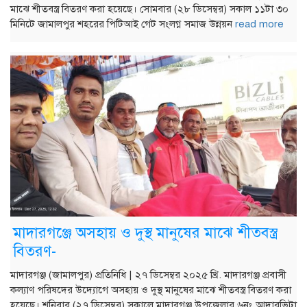
মাঝে শীতবস্ত্র বিতরণ করা হয়েছে। সোমবার (২৮ ডিসেম্বর) সকাল ১১টা ৩০
মিনিটে জামালপুর শহরের পিটিআই গেট সংলগ্ন সমাজ উন্নয়ন
read more
মাদারগঞ্জে অসহায় ও দুস্থ মানুষের মাঝে শীতবস্ত্র
বিতরণ-
মাদারগঞ্জ (জামালপুর) প্রতিনিধি | ২৭ ডিসেম্বর ২০২৫ খ্রি. মাদারগঞ্জ প্রবাসী
কল্যাণ পরিষদের উদ্যোগে অসহায় ও দুস্থ মানুষের মাঝে শীতবস্ত্র বিতরণ করা
হয়েছে। শনিবার (২৭ ডিসেম্বর) সকালে মাদারগঞ্জ উপজেলার ৬নং আদারভিটা