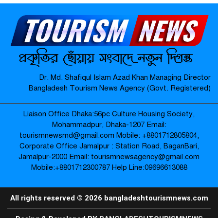
মাদারগঞ্জে নারী ও শিশু সুরক্ষা বিষয়ে
সচেতনতামূলক সভা অনুষ্ঠিত-
মাদারগঞ্জে বিএনপির বৃক্ষরোপণ কর্মসূচি
Dr. Md. Shafiqul Islam Azad Khan Managing Director
অনুষ্ঠিত-
Bangladesh Tourism News Agency (Govt. Registered)
Liaison Office Dhaka:56pc Culture Housing Society,
জামালপুর যৌনপল্লীতে ডিবি পুলিশের
Mohammadpur, Dhaka-1207 Email:
অভিযান: ৬০০ গ্রাম গাঁজা উদ্ধার, নারীসহ
tourismnewsmd@gmail.com Mobile: ‪+8801712805804‬,
গ্রেপ্তার ৩ –
Corporate Office Jamalpur : Station Road, BaganBari,
Jamalpur-2000 Email: tourismnewsagency@gmail.com
Mobile:‪+8801712300787‬ Help Line:09696613088
প্রায় ২৪ ঘণ্টা শূন্যরেখায় থাকার পর উদ্ধার
বৃদ্ধার পরিবারের কাছে হস্তান্তর-
All rights reserved © 2026 bangladeshtourismnews.com