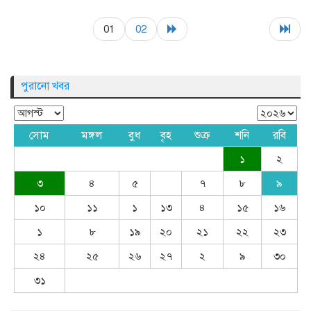
01
02
পুরানো খবর
সোম
মঙ্গল
বুধ
বৃহ
শুক্র
শনি
রবি
১
২
৩
৪
৫
৭
৮
৯
১০
১১
১
১৩
৪
১৫
১৬
১
৮
১৯
২০
২১
২২
২৩
২৪
২৫
২৬
২৭
২
৯
৩০
৩১