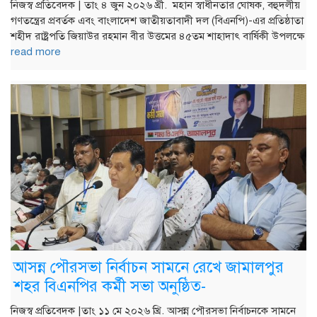
নিজস্ব প্রতিবেদক | তাং ৪ জুন ২০২৬ খ্রী. মহান স্বাধীনতার ঘোষক, বহুদলীয়
গণতন্ত্রের প্রবর্তক এবং বাংলাদেশ জাতীয়তাবাদী দল (বিএনপি)-এর প্রতিষ্ঠাতা
শহীদ রাষ্ট্রপতি জিয়াউর রহমান বীর উত্তমের ৪৫তম শাহাদাৎ বার্ষিকী উপলক্ষে
read more
আসন্ন পৌরসভা নির্বাচন সামনে রেখে জামালপুর
শহর বিএনপির কর্মী সভা অনুষ্ঠিত-
নিজস্ব প্রতিবেদক |তাং ১১ মে ২০২৬ খ্রি. আসন্ন পৌরসভা নির্বাচনকে সামনে