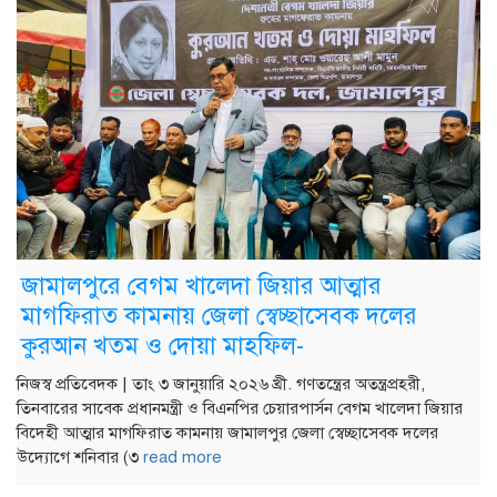
জামালপুরে বেগম খালেদা জিয়ার আত্মার
মাগফিরাত কামনায় জেলা স্বেচ্ছাসেবক দলের
কুরআন খতম ও দোয়া মাহফিল-
নিজস্ব প্রতিবেদক | তাং ৩ জানুয়ারি ২০২৬ খ্রী. গণতন্ত্রের অতন্ত্রপ্রহরী,
তিনবারের সাবেক প্রধানমন্ত্রী ও বিএনপির চেয়ারপার্সন বেগম খালেদা জিয়ার
বিদেহী আত্মার মাগফিরাত কামনায় জামালপুর জেলা স্বেচ্ছাসেবক দলের
উদ্যোগে শনিবার (৩
read more