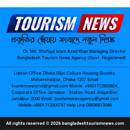
মাদারগঞ্জে নারী ও শিশু সুরক্ষা বিষয়ে
সচেতনতামূলক সভা অনুষ্ঠিত-
মাদারগঞ্জে বিএনপির বৃক্ষরোপণ কর্মসূচি
Dr. Md. Shafiqul Islam Azad Khan Managing Director
অনুষ্ঠিত-
Bangladesh Tourism News Agency (Govt. Registered)
Liaison Office Dhaka:56pc Culture Housing Society,
জামালপুর যৌনপল্লীতে ডিবি পুলিশের
Mohammadpur, Dhaka-1207 Email:
অভিযান: ৬০০ গ্রাম গাঁজা উদ্ধার, নারীসহ
tourismnewsmd@gmail.com Mobile: ‪+8801712805804‬,
গ্রেপ্তার ৩ –
Corporate Office Jamalpur : Station Road, BaganBari,
Jamalpur-2000 Email: tourismnewsagency@gmail.com
Mobile:‪+8801712300787‬ Help Line:09696613088
প্রায় ২৪ ঘণ্টা শূন্যরেখায় থাকার পর উদ্ধার
বৃদ্ধার পরিবারের কাছে হস্তান্তর-
All rights reserved © 2026 bangladeshtourismnews.com