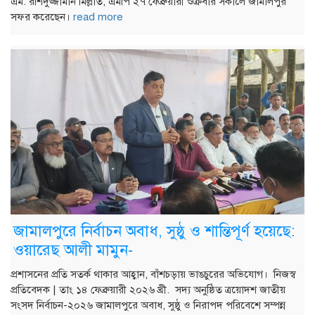
এম. রশিদুজ্জামান মিল্লাত, এমপি ২৭ ফেব্রুয়ারী শুক্রবার সকালে জামালপুর
সফর করেছেন।
read more
জামালপুরে নির্বাচন অবাধ, সুষ্ঠু ও শান্তিপূর্ণ হয়েছে:
ওয়ারেছ আলী মামুন-
প্রশাসনের প্রতি সতর্ক থাকার আহ্বান, বাঁশচড়ায় ভাঙচুরের অভিযোগ। নিজস্ব
প্রতিবেদক | তাং ১৪ ফেব্রুয়ারী ২০২৬ খ্রী. সদ্য অনুষ্ঠিত ত্রয়োদশ জাতীয়
সংসদ নির্বাচন-২০২৬ জামালপুরে অবাধ, সুষ্ঠু ও নিরাপদ পরিবেশে সম্পন্ন