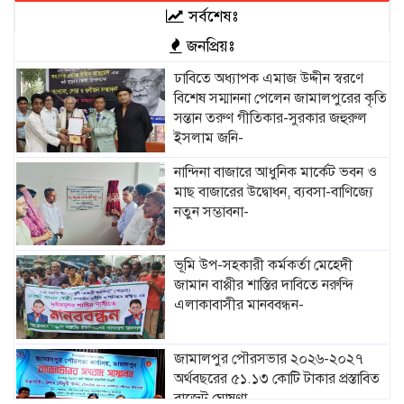
সর্বশেষঃ
জনপ্রিয়ঃ
ঢাবিতে অধ্যাপক এমাজ উদ্দীন স্বরণে
বিশেষ সম্মাননা পেলেন জামালপুরের কৃতি
সন্তান তরুণ গীতিকার-সুরকার জহুরুল
ইসলাম জনি-
নান্দিনা বাজারে আধুনিক মার্কেট ভবন ও
মাছ বাজারের উদ্বোধন, ব্যবসা-বাণিজ্যে
নতুন সম্ভাবনা-
ভূমি উপ-সহকারী কর্মকর্তা মেহেদী
জামান বাপ্পীর শাস্তির দাবিতে নরুন্দি
এলাকাবাসীর মানববন্ধন-
জামালপুর পৌরসভার ২০২৬-২০২৭
অর্থবছরের ৫১.১৩ কোটি টাকার প্রস্তাবিত
বাজেট ঘোষণা-