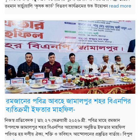
রহমান ভার্চ্যুয়ালি ‘কৃষক কার্ড’ বিতরণ কার্যক্রমের শুভ উদ্বোধন
read more
রমজানের পবিত্র আবহে জামালপুর শহর বিএনপির
ব্যতিক্রমী ইফতার মাহফিল-
নিজস্ব প্রতিবেদক | তাং ২৭ ফেব্রুয়ারী ২০২৬ খ্রী. পবিত্র মাহে রমজান
উপলক্ষে জামালপুর শহর বিএনপির আয়োজনে অনুষ্ঠিত ইফতার মাহফিল
পরিণত হয় দলীয় ঐক্য, শক্তি ও ভবিষ্যৎ আন্দোলনের প্রস্তুতির বার্তায়। বিপুল