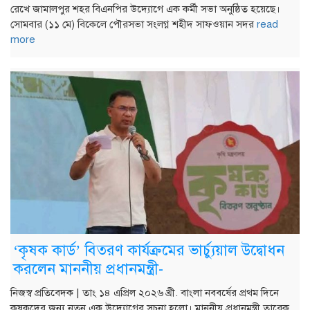
রেখে জামালপুর শহর বিএনপির উদ্যোগে এক কর্মী সভা অনুষ্ঠিত হয়েছে।
সোমবার (১১ মে) বিকেলে পৌরসভা সংলগ্ন শহীদ সাফওয়ান সদর
read
more
‘কৃষক কার্ড’ বিতরণ কার্যক্রমের ভার্চ্যুয়াল উদ্বোধন
করলেন মাননীয় প্রধানমন্ত্রী-
নিজস্ব প্রতিবেদক | তাং ১৪ এপ্রিল ২০২৬ খ্রী. বাংলা নববর্ষের প্রথম দিনে
কৃষকদের জন্য নতুন এক উদ্যোগের সূচনা হলো। মাননীয় প্রধানমন্ত্রী তারেক